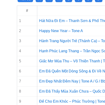
#
1
Hát Nữa Đi Em – Thanh Sơn & Phố Th
2
Happy New Year – Tone A
3
Hành Trang Người Trẻ (Thánh Ca) – T
4
Hạnh Phúc Lang Thang – Trần Ngọc S
5
Giấc Mơ Mùa Thu – Võ Thiện Thanh | 
6
Em Đã Quên Một Dòng Sông & Đi Về Nơ
7
Em Đẹp Nhất Đêm Nay | Tone A / G / B
8
Em Đã Thấy Mùa Xuân Chưa – Quốc D
9
Để Cho Em Khóc – Phúc Trường | Ton