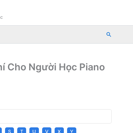
ạc
Tìm
kiếm
hí Cho Người Học Piano
S
T
U
V
X
Y