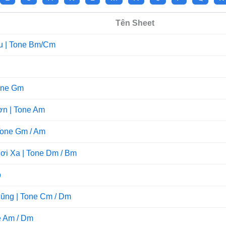
Tên Sheet
u | Tone Bm/Cm
one Gm
ơn | Tone Am
Tone Gm / Am
i Xa | Tone Dm / Bm
b
ũng | Tone Cm / Dm
e Am / Dm