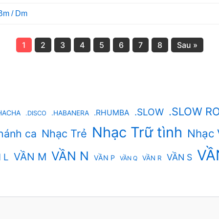
 Bm / Dm
1
2
3
4
5
6
7
8
Sau »
.SLOW R
.SLOW
.RHUMBA
HACHA
.DISCO
.HABANERA
Nhạc Trữ tình
Nhạc 
hánh ca
Nhạc Trẻ
VẦ
VẦN N
VẦN M
 L
VẦN S
VẦN P
VẦN R
VẦN Q