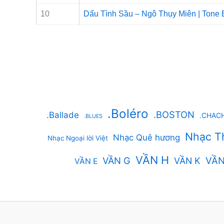
10
Dấu Tình Sầu – Ngô Thụy Miên | Tone
.Boléro
.BOSTON
.Ballade
.CHAC
.BLUES
Nhạc T
Nhạc Quê hương
Nhạc Ngoại lời Việt
VẦN H
VẦN G
VẦN
VẦN K
VẦN E