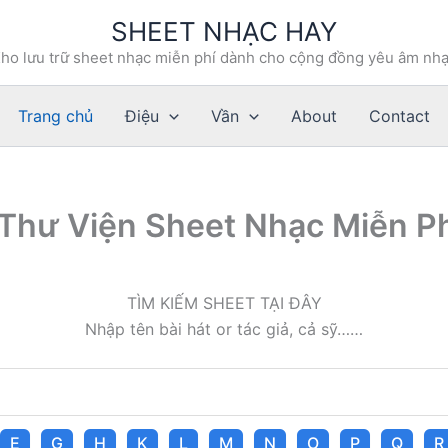
SHEET NHẠC HAY
ho lưu trữ sheet nhạc miễn phí dành cho cộng đồng yêu âm nh
Trang chủ
Điệu
Vần
About
Contact
 Thư Viện Sheet Nhạc Miễn P
TÌM KIẾM SHEET TẠI ĐÂY
Nhập tên bài hát or tác giả, cả sỹ……
E
G
H
K
L
M
N
O
P
Q
R