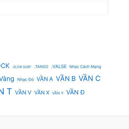
OCK
.VALSE
.TANGO
Nhạc Cách Mạng
.SLOW SURF
VẦN C
Vàng
VẦN B
VẦN A
Nhạc Đỏ
N T
VẦN Đ
VẦN V
VẦN X
VẦN Y