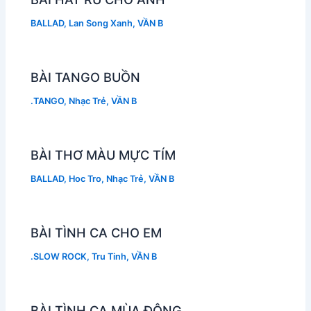
BALLAD
,
Lan Song Xanh
,
VẦN B
BÀI TANGO BUỒN
.TANGO
,
Nhạc Trẻ
,
VẦN B
BÀI THƠ MÀU MỰC TÍM
BALLAD
,
Hoc Tro
,
Nhạc Trẻ
,
VẦN B
BÀI TÌNH CA CHO EM
.SLOW ROCK
,
Tru Tinh
,
VẦN B
BÀI TÌNH CA MÙA ĐÔNG