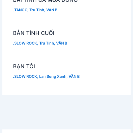
.TANGO
,
Tru Tinh
,
VẦN B
BẢN TÌNH CUỐI
.SLOW ROCK
,
Tru Tinh
,
VẦN B
BẠN TÔI
.SLOW ROCK
,
Lan Song Xanh
,
VẦN B