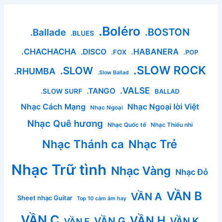
.Boléro
.BOSTON
.Ballade
.BLUES
.CHACHACHA
.HABANERA
.DISCO
.FOX
.POP
.SLOW ROCK
.SLOW
.RHUMBA
.Slow Ballad
.VALSE
.TANGO
.SLOW SURF
BALLAD
Nhạc Cách Mạng
Nhạc Ngoại lời Việt
Nhạc Ngoại
Nhạc Quê hương
Nhạc Quốc tế
Nhạc Thiếu nhi
Nhạc Thánh ca
Nhạc Trẻ
Nhạc Trữ tình
Nhạc Vàng
Nhạc Đỏ
VẦN B
VẦN A
Sheet nhạc Guitar
Top 10 cảm âm hay
VẦN C
VẦN H
VẦN G
VẦN K
VẦN E