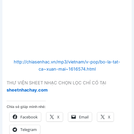
http://chiasenhac.vn/mp3/vietnam/v-pop/bo-la-tat-
ca~xuan-mai~1616574.html
THƯ VIỆN SHEET NHẠC CHỌN LỌC CHỈ CÓ TẠI
sheetnhachay.com
Chia sẻ giúp mình nhé:
Facebook
X
Email
X
Telegram