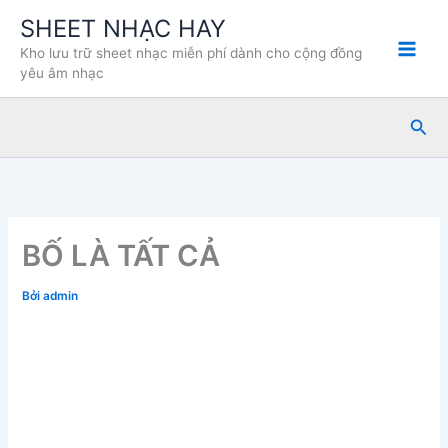
Nhảy
SHEET NHẠC HAY
tới
Kho lưu trữ sheet nhạc miễn phí dành cho cộng đồng
nội
yêu âm nhạc
dung
Tìm
kiế
BỐ LÀ TẤT CẢ
Bởi
admin