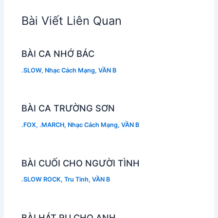
Bài Viết Liên Quan
BÀI CA NHỚ BÁC
.SLOW
,
Nhạc Cách Mạng
,
VẦN B
BÀI CA TRƯỜNG SƠN
.FOX
,
.MARCH
,
Nhạc Cách Mạng
,
VẦN B
BÀI CUỐI CHO NGƯỜI TÌNH
.SLOW ROCK
,
Tru Tinh
,
VẦN B
BÀI HÁT RU CHO ANH