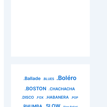
.Boléro
.Ballade
.BLUES
.BOSTON
.CHACHACHA
.HABANERA
.DISCO
.FOX
.POP
.SLOW
.RHUMBA
.Slow Ballad