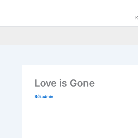
Nhảy
tới
K
nội
dung
Love is Gone
Bởi
admin