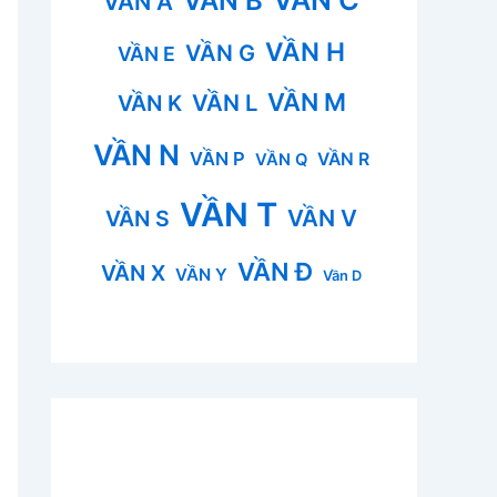
VẦN B
VẦN A
VẦN H
VẦN G
VẦN E
VẦN M
VẦN L
VẦN K
VẦN N
VẦN P
VẦN R
VẦN Q
VẦN T
VẦN V
VẦN S
VẦN Đ
VẦN X
VẦN Y
Vần D