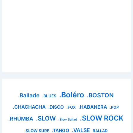
.Boléro
.BOSTON
.Ballade
.BLUES
.CHACHACHA
.HABANERA
.DISCO
.FOX
.POP
.SLOW ROCK
.SLOW
.RHUMBA
.Slow Ballad
.VALSE
.TANGO
.SLOW SURF
BALLAD