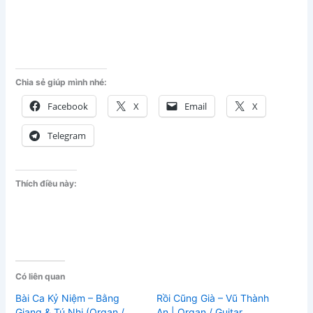
Chia sẻ giúp mình nhé:
Facebook
X
Email
X
Telegram
Thích điều này:
Có liên quan
Bài Ca Kỷ Niệm – Bằng
Rồi Cũng Già – Vũ Thành
Giang & Tú Nhi (Organ /
An | Organ / Guitar