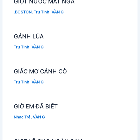
GIỌT NƯỚC MẮT NGÀ
.BOSTON
,
Tru Tinh
,
VẦN G
GÁNH LÚA
Tru Tinh
,
VẦN G
GIẤC MƠ CÁNH CÒ
Tru Tinh
,
VẦN G
GIỜ EM ĐÃ BIẾT
Nhạc Trẻ
,
VẦN G