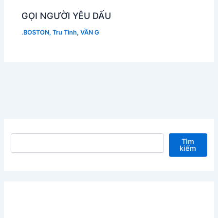
GỌI NGƯỜI YÊU DẤU
.BOSTON
,
Tru Tinh
,
VẦN G
Tìm kiếm
Tìm
kiếm