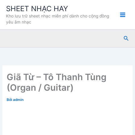
Nhảy
SHEET NHẠC HAY
tới
Kho lưu trữ sheet nhạc miễn phí dành cho cộng đồng
nội
yêu âm nhạc
dung
Tìm
kiế
Giã Từ – Tô Thanh Tùng
(Organ / Guitar)
Bởi
admin