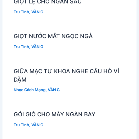
GIỌT LỆ CHO NGÀN SAU
Tru Tinh
,
VẦN G
GIỌT NƯỚC MẮT NGỌC NGÀ
Tru Tinh
,
VẦN G
GIỮA MẠC TƯ KHOA NGHE CÂU HÒ VÍ
DẶM
Nhạc Cách Mạng
,
VẦN G
GỞI GIÓ CHO MÂY NGÀN BAY
Tru Tinh
,
VẦN G