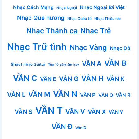
Nhạc Cách Mạng
Nhạc Ngoại lời Việt
Nhạc Ngoại
Nhạc Quê hương
Nhạc Quốc tế
Nhạc Thiếu nhi
Nhạc Thánh ca
Nhạc Trẻ
Nhạc Trữ tình
Nhạc Vàng
Nhạc Đỏ
VẦN B
VẦN A
Sheet nhạc Guitar
Top 10 cảm âm hay
VẦN C
VẦN H
VẦN G
VẦN K
VẦN E
VẦN N
VẦN M
VẦN L
VẦN P
VẦN R
VẦN Q
VẦN T
VẦN V
VẦN S
VẦN X
VẦN Y
VẦN Đ
Vần D