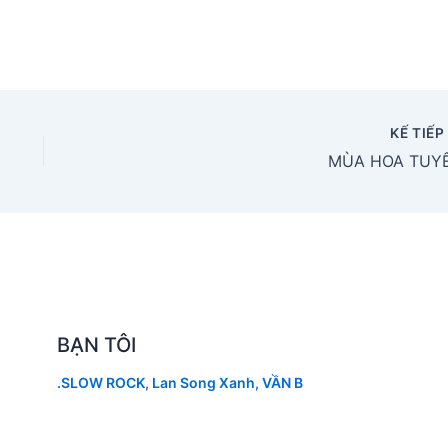
KẾ TIẾ
MÙA HOA TUY
BẠN TÔI
.SLOW ROCK
,
Lan Song Xanh
,
VẦN B