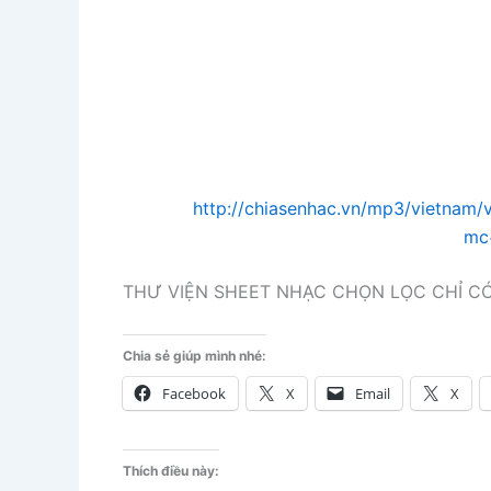
http://chiasenhac.vn/mp3/vietna
mc
THƯ VIỆN SHEET NHẠC CHỌN LỌC CHỈ CÓ
Chia sẻ giúp mình nhé:
Facebook
X
Email
X
Thích điều này: