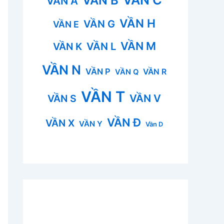
VẦN B
VẦN A
VẦN H
VẦN G
VẦN E
VẦN M
VẦN L
VẦN K
VẦN N
VẦN P
VẦN R
VẦN Q
VẦN T
VẦN V
VẦN S
VẦN Đ
VẦN X
VẦN Y
Vần D