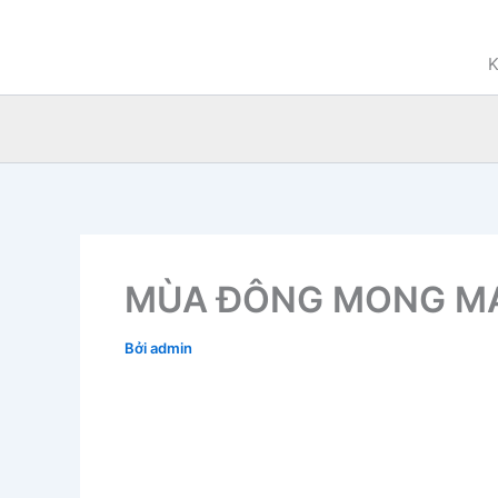
Nhảy
tới
K
nội
dung
MÙA ĐÔNG MONG M
Bởi
admin