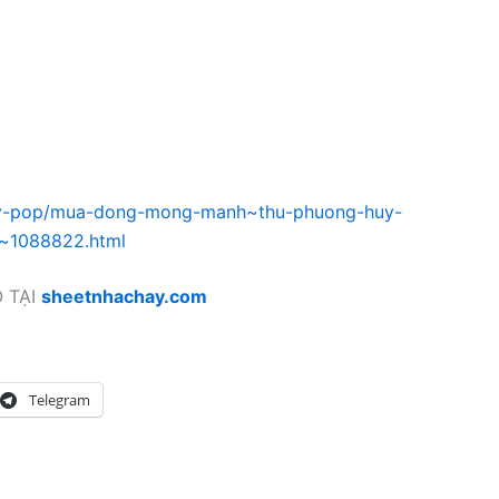
m/v-pop/mua-dong-mong-manh~thu-phuong-huy-
~1088822.html
 TẠI
sheetnhachay.com
Telegram