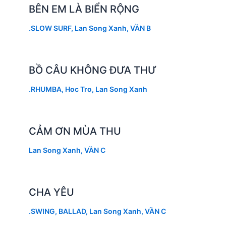
BÊN EM LÀ BIỂN RỘNG
.SLOW SURF
,
Lan Song Xanh
,
VẦN B
BỒ CÂU KHÔNG ĐƯA THƯ
.RHUMBA
,
Hoc Tro
,
Lan Song Xanh
CẢM ƠN MÙA THU
Lan Song Xanh
,
VẦN C
CHA YÊU
.SWING
,
BALLAD
,
Lan Song Xanh
,
VẦN C