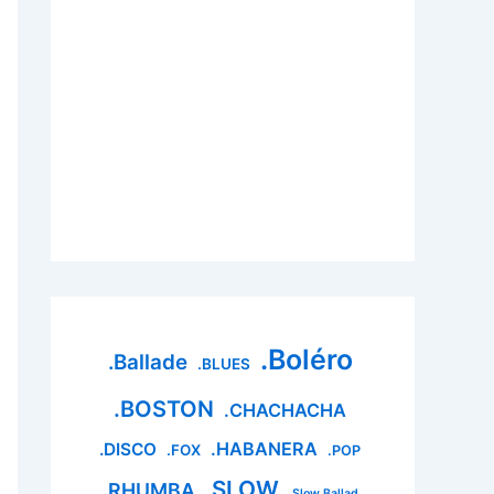
.Boléro
.Ballade
.BLUES
.BOSTON
.CHACHACHA
.HABANERA
.DISCO
.FOX
.POP
.SLOW
.RHUMBA
.Slow Ballad