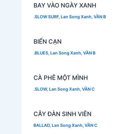
BAY VÀO NGÀY XANH
.SLOW SURF
,
Lan Song Xanh
,
VẦN B
BIỂN CẠN
.BLUES
,
Lan Song Xanh
,
VẦN B
CÀ PHÊ MỘT MÌNH
.SLOW
,
Lan Song Xanh
,
VẦN C
CÂY ĐÀN SINH VIÊN
BALLAD
,
Lan Song Xanh
,
VẦN C