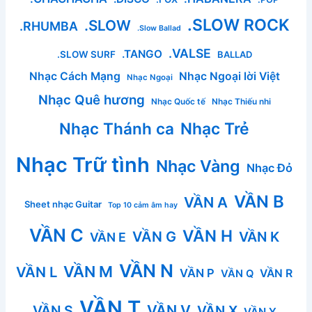
.SLOW ROCK
.SLOW
.RHUMBA
.Slow Ballad
.VALSE
.TANGO
.SLOW SURF
BALLAD
Nhạc Cách Mạng
Nhạc Ngoại lời Việt
Nhạc Ngoại
Nhạc Quê hương
Nhạc Quốc tế
Nhạc Thiếu nhi
Nhạc Thánh ca
Nhạc Trẻ
Nhạc Trữ tình
Nhạc Vàng
Nhạc Đỏ
VẦN B
VẦN A
Sheet nhạc Guitar
Top 10 cảm âm hay
VẦN C
VẦN H
VẦN G
VẦN K
VẦN E
VẦN N
VẦN M
VẦN L
VẦN P
VẦN R
VẦN Q
VẦN T
VẦN V
VẦN S
VẦN X
VẦN Y