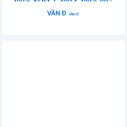
VẦN Đ
Vần D