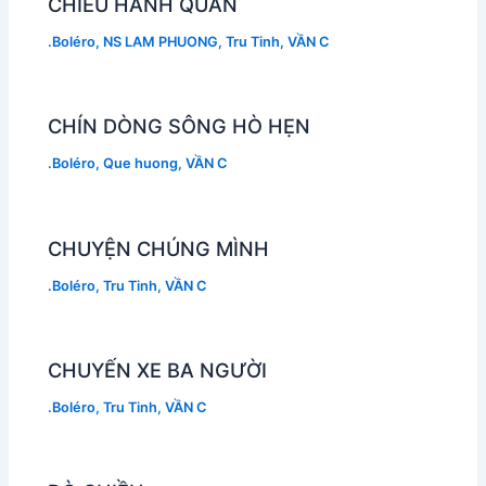
CHIỀU HÀNH QUÂN
.Boléro
,
NS LAM PHUONG
,
Tru Tinh
,
VẦN C
CHÍN DÒNG SÔNG HÒ HẸN
.Boléro
,
Que huong
,
VẦN C
CHUYỆN CHÚNG MÌNH
.Boléro
,
Tru Tinh
,
VẦN C
CHUYẾN XE BA NGƯỜI
.Boléro
,
Tru Tinh
,
VẦN C