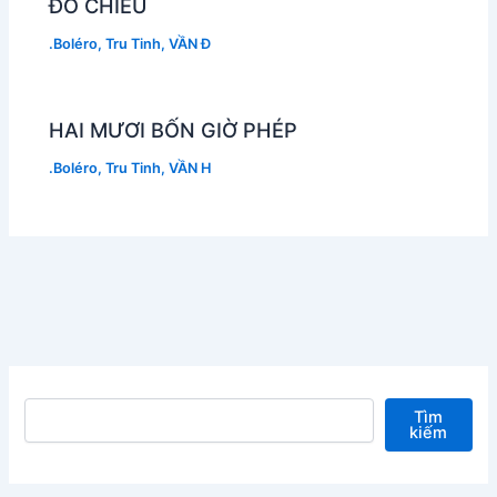
ĐÒ CHIỀU
.Boléro
,
Tru Tinh
,
VẦN Đ
HAI MƯƠI BỐN GIỜ PHÉP
.Boléro
,
Tru Tinh
,
VẦN H
Tìm kiếm
Tìm
kiếm