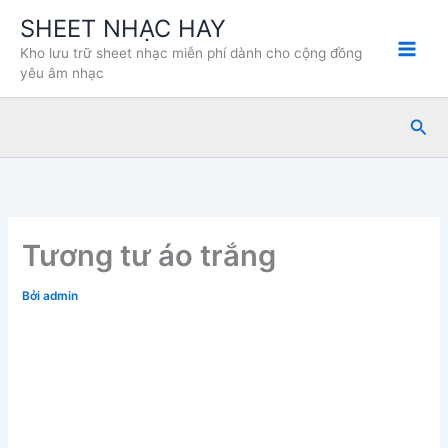
Nhảy
SHEET NHẠC HAY
tới
Kho lưu trữ sheet nhạc miễn phí dành cho cộng đồng
nội
yêu âm nhạc
dung
Tìm
kiế
Tương tư áo trắng
Bởi
admin