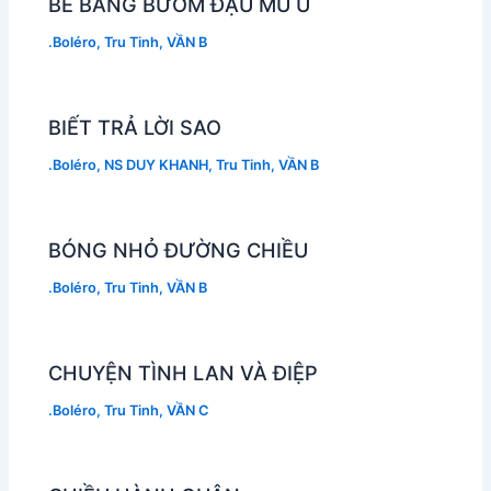
BẼ BÀNG BƯỚM ĐẬU MÙ U
.Boléro
,
Tru Tinh
,
VẦN B
BIẾT TRẢ LỜI SAO
.Boléro
,
NS DUY KHANH
,
Tru Tinh
,
VẦN B
BÓNG NHỎ ĐƯỜNG CHIỀU
.Boléro
,
Tru Tinh
,
VẦN B
CHUYỆN TÌNH LAN VÀ ĐIỆP
.Boléro
,
Tru Tinh
,
VẦN C