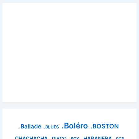
.Boléro
.BOSTON
.Ballade
.BLUES
.CHACHACHA
.HABANERA
.DISCO
.FOX
.POP