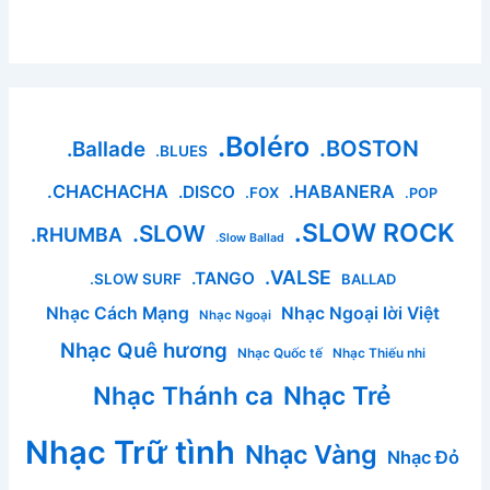
.Boléro
.BOSTON
.Ballade
.BLUES
.CHACHACHA
.HABANERA
.DISCO
.FOX
.POP
.SLOW ROCK
.SLOW
.RHUMBA
.Slow Ballad
.VALSE
.TANGO
.SLOW SURF
BALLAD
Nhạc Cách Mạng
Nhạc Ngoại lời Việt
Nhạc Ngoại
Nhạc Quê hương
Nhạc Quốc tế
Nhạc Thiếu nhi
Nhạc Thánh ca
Nhạc Trẻ
Nhạc Trữ tình
Nhạc Vàng
Nhạc Đỏ