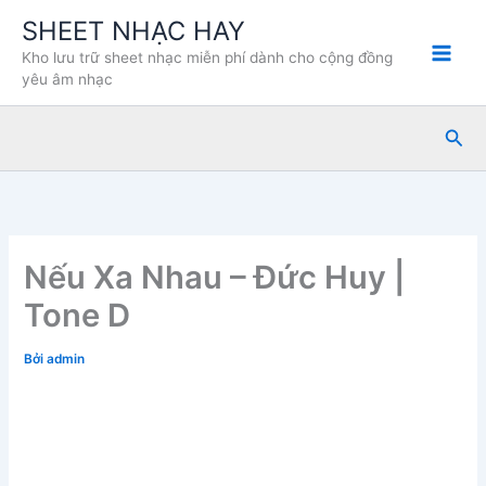
Nhảy
SHEET NHẠC HAY
tới
Kho lưu trữ sheet nhạc miễn phí dành cho cộng đồng
nội
yêu âm nhạc
dung
Tìm
kiế
Nếu Xa Nhau – Đức Huy |
Tone D
Bởi
admin