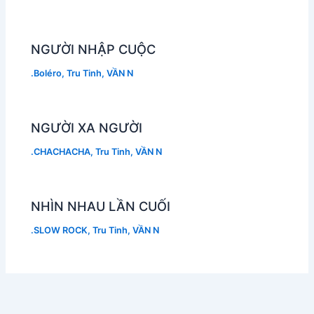
NGƯỜI NHẬP CUỘC
.Boléro
,
Tru Tinh
,
VẦN N
NGƯỜI XA NGƯỜI
.CHACHACHA
,
Tru Tinh
,
VẦN N
NHÌN NHAU LẦN CUỐI
.SLOW ROCK
,
Tru Tinh
,
VẦN N