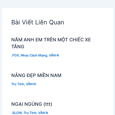
Bài Viết Liên Quan
NĂM ANH EM TRÊN MỘT CHIẾC XE
TĂNG
.FOX
,
Nhạc Cách Mạng
,
VẦN N
NẮNG ĐẸP MIỀN NAM
Tru Tinh
,
VẦN N
NGẠI NGÙNG (ttt)
.SLOW
,
Tru Tinh
,
VẦN N