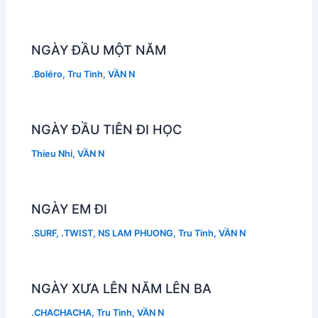
NGÀY ĐẦU MỘT NĂM
.Boléro
,
Tru Tinh
,
VẦN N
NGÀY ĐẦU TIÊN ĐI HỌC
Thieu Nhi
,
VẦN N
NGÀY EM ĐI
.SURF
,
.TWIST
,
NS LAM PHUONG
,
Tru Tinh
,
VẦN N
NGÀY XƯA LÊN NĂM LÊN BA
.CHACHACHA
,
Tru Tinh
,
VẦN N