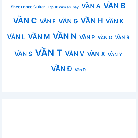
VẦN B
VẦN A
Sheet nhạc Guitar
Top 10 cảm âm hay
VẦN C
VẦN H
VẦN G
VẦN K
VẦN E
VẦN N
VẦN M
VẦN L
VẦN P
VẦN R
VẦN Q
VẦN T
VẦN V
VẦN S
VẦN X
VẦN Y
VẦN Đ
Vần D