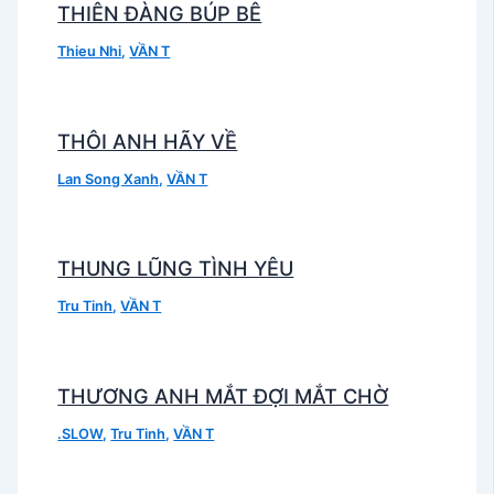
THIÊN ĐÀNG BÚP BÊ
Thieu Nhi
,
VẦN T
THÔI ANH HÃY VỀ
Lan Song Xanh
,
VẦN T
THUNG LŨNG TÌNH YÊU
Tru Tinh
,
VẦN T
THƯƠNG ANH MẮT ĐỢI MẮT CHỜ
.SLOW
,
Tru Tinh
,
VẦN T