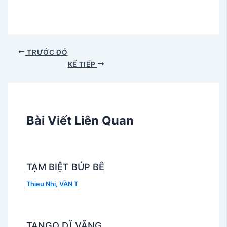
TRƯỚC ĐÓ
KẾ TIẾP
Bài Viết Liên Quan
TẠM BIỆT BÚP BÊ
Thieu Nhi
,
VẦN T
TANGO DĨ VÃNG