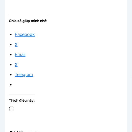
Chia sẻ giúp mình nhé:
Facebook
X
Email
X
Telegram
Thích điều này:
Đang
tải...