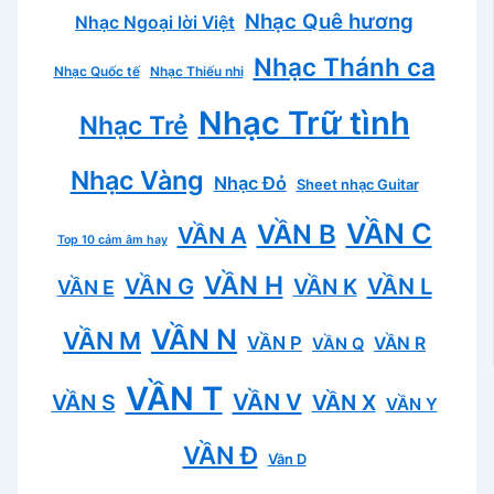
Nhạc Quê hương
Nhạc Ngoại lời Việt
Nhạc Thánh ca
Nhạc Quốc tế
Nhạc Thiếu nhi
Nhạc Trữ tình
Nhạc Trẻ
Nhạc Vàng
Nhạc Đỏ
Sheet nhạc Guitar
VẦN C
VẦN B
VẦN A
Top 10 cảm âm hay
VẦN H
VẦN L
VẦN G
VẦN K
VẦN E
VẦN N
VẦN M
VẦN P
VẦN R
VẦN Q
VẦN T
VẦN V
VẦN S
VẦN X
VẦN Y
VẦN Đ
Vần D