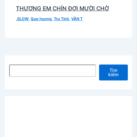
THƯƠNG EM CHÍN ĐỢI MƯỜI CHỜ
.SLOW
,
Que huong
,
Tru Tinh
,
VẦN T
Tìm kiếm
Tìm
kiếm