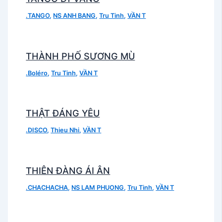
.TANGO
,
NS ANH BANG
,
Tru Tinh
,
VẦN T
THÀNH PHỐ SƯƠNG MÙ
.Boléro
,
Tru Tinh
,
VẦN T
THẬT ĐÁNG YÊU
.DISCO
,
Thieu Nhi
,
VẦN T
THIÊN ĐÀNG ÁI ÂN
.CHACHACHA
,
NS LAM PHUONG
,
Tru Tinh
,
VẦN T