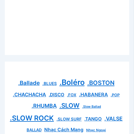
.Boléro
.BOSTON
.Ballade
.BLUES
.CHACHACHA
.HABANERA
.DISCO
.FOX
.POP
.SLOW
.RHUMBA
.Slow Ballad
.SLOW ROCK
.VALSE
.TANGO
.SLOW SURF
Nhạc Cách Mạng
BALLAD
Nhạc Ngoại