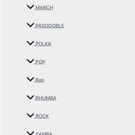
.MARCH
.PASODOBLE
.POLKA
.POP
.Rap
.RHUMBA
.ROCK
.SAMBA