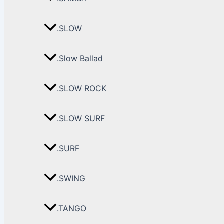
.SLOW
.Slow Ballad
.SLOW ROCK
.SLOW SURF
.SURF
.SWING
.TANGO