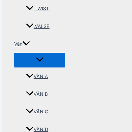
.TWIST
.VALSE
Vần
VẦN A
VẦN B
VẦN C
VẦN Đ