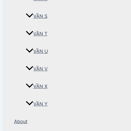
VẦN S
VẦN T
VẦN U
VẦN V
VẦN X
VẦN Y
About