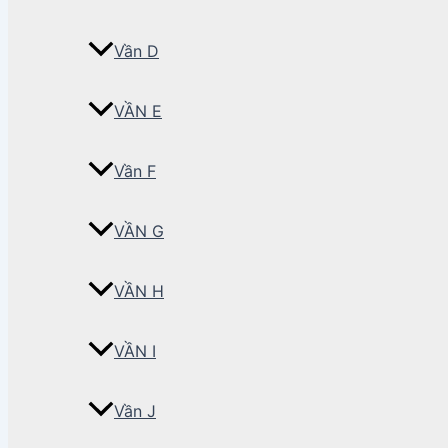
Vần D
VẦN E
Vần F
VẦN G
VẦN H
VẦN I
Vần J