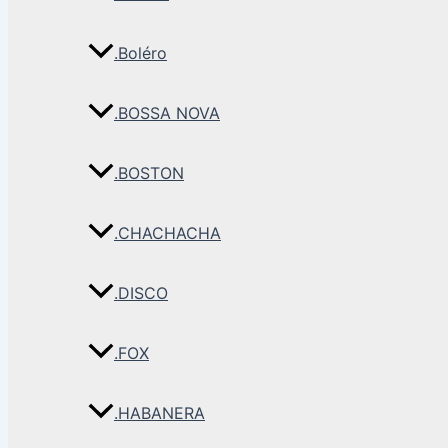
.Boléro
.BOSSA NOVA
.BOSTON
.CHACHACHA
.DISCO
.FOX
.HABANERA