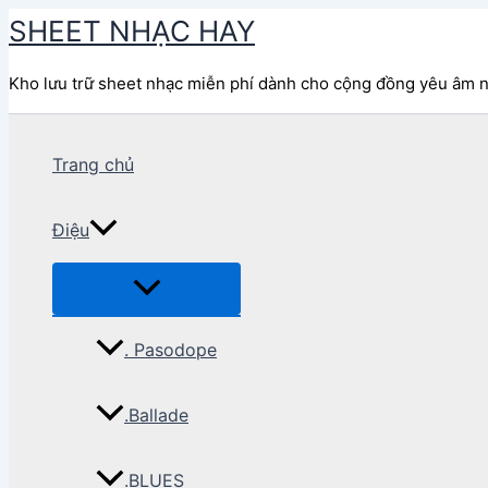
Nhảy
SHEET NHẠC HAY
tới
nội
Kho lưu trữ sheet nhạc miễn phí dành cho cộng đồng yêu âm 
dung
Trang chủ
Điệu
. Pasodope
.Ballade
.BLUES