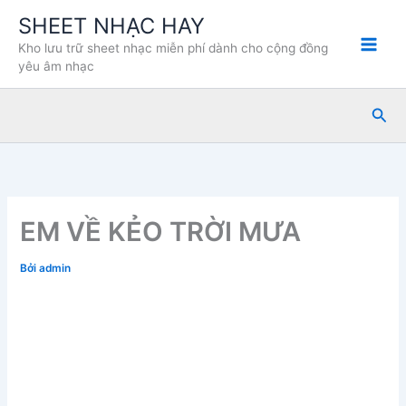
Nhảy
SHEET NHẠC HAY
tới
Kho lưu trữ sheet nhạc miễn phí dành cho cộng đồng
nội
yêu âm nhạc
dung
Tìm
kiế
EM VỀ KẺO TRỜI MƯA
Bởi
admin