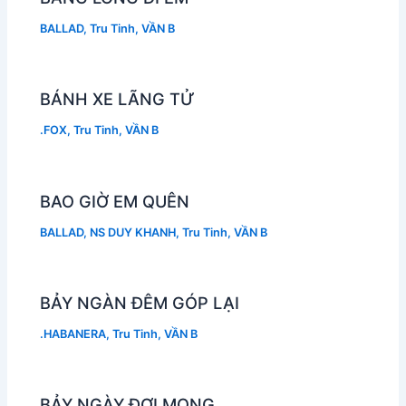
BALLAD
,
Tru Tinh
,
VẦN B
BÁNH XE LÃNG TỬ
.FOX
,
Tru Tinh
,
VẦN B
BAO GIỜ EM QUÊN
BALLAD
,
NS DUY KHANH
,
Tru Tinh
,
VẦN B
BẢY NGÀN ĐÊM GÓP LẠI
.HABANERA
,
Tru Tinh
,
VẦN B
BẢY NGÀY ĐỢI MONG