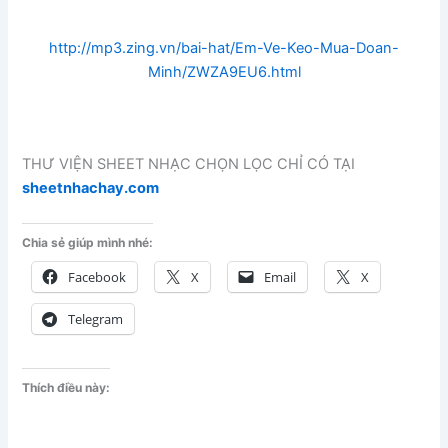
http://mp3.zing.vn/bai-hat/Em-Ve-Keo-Mua-Doan-
Minh/ZWZA9EU6.html
THƯ VIỆN SHEET NHẠC CHỌN LỌC CHỈ CÓ TẠI
sheetnhachay.com
Chia sẻ giúp mình nhé:
Facebook
X
Email
X
Telegram
Thích điều này: