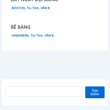
.BOSTON
,
Tru Tinh
,
VẦN B
BẼ BÀNG
.HABANERA
,
Tru Tinh
,
VẦN B
Tìm kiếm
Tìm
kiếm