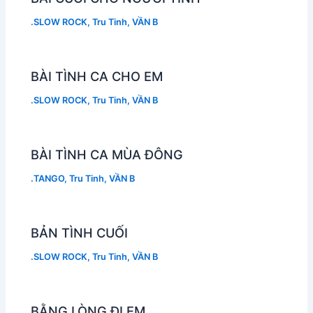
.SLOW ROCK
,
Tru Tinh
,
VẦN B
BÀI TÌNH CA CHO EM
.SLOW ROCK
,
Tru Tinh
,
VẦN B
BÀI TÌNH CA MÙA ĐÔNG
.TANGO
,
Tru Tinh
,
VẦN B
BẢN TÌNH CUỐI
.SLOW ROCK
,
Tru Tinh
,
VẦN B
BẰNG LÒNG ĐI EM