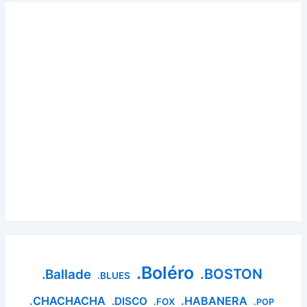
.Boléro
.BOSTON
.Ballade
.BLUES
.CHACHACHA
.HABANERA
.DISCO
.FOX
.POP