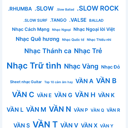
.SLOW ROCK
.SLOW
.RHUMBA
.Slow Ballad
.VALSE
.TANGO
.SLOW SURF
BALLAD
Nhạc Cách Mạng
Nhạc Ngoại lời Việt
Nhạc Ngoại
Nhạc Quê hương
Nhạc Quốc tế
Nhạc Thiếu nhi
Nhạc Thánh ca
Nhạc Trẻ
Nhạc Trữ tình
Nhạc Vàng
Nhạc Đỏ
VẦN B
VẦN A
Sheet nhạc Guitar
Top 10 cảm âm hay
VẦN C
VẦN H
VẦN G
VẦN K
VẦN E
VẦN N
VẦN M
VẦN L
VẦN P
VẦN R
VẦN Q
VẦN T
VẦN V
VẦN S
VẦN X
VẦN Y