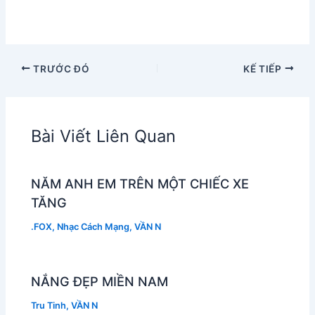
TRƯỚC ĐÓ
KẾ TIẾP
Bài Viết Liên Quan
NĂM ANH EM TRÊN MỘT CHIẾC XE
TĂNG
.FOX
,
Nhạc Cách Mạng
,
VẦN N
NẮNG ĐẸP MIỀN NAM
Tru Tinh
,
VẦN N