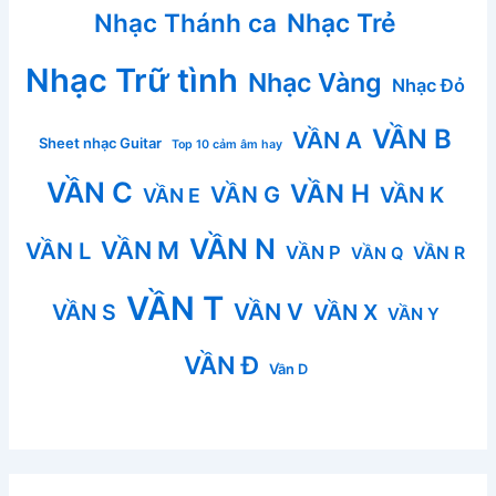
Nhạc Thánh ca
Nhạc Trẻ
Nhạc Trữ tình
Nhạc Vàng
Nhạc Đỏ
VẦN B
VẦN A
Sheet nhạc Guitar
Top 10 cảm âm hay
VẦN C
VẦN H
VẦN G
VẦN K
VẦN E
VẦN N
VẦN M
VẦN L
VẦN P
VẦN R
VẦN Q
VẦN T
VẦN V
VẦN S
VẦN X
VẦN Y
VẦN Đ
Vần D