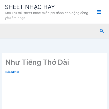
Nhảy
SHEET NHẠC HAY
tới
Kho lưu trữ sheet nhạc miễn phí dành cho cộng đồng
nội
yêu âm nhạc
dung
Tìm
kiế
Như Tiếng Thở Dài
Bởi
admin