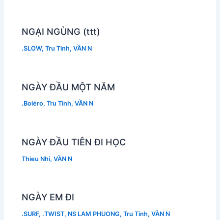
NGẠI NGÙNG (ttt)
.SLOW
,
Tru Tinh
,
VẦN N
NGÀY ĐẦU MỘT NĂM
.Boléro
,
Tru Tinh
,
VẦN N
NGÀY ĐẦU TIÊN ĐI HỌC
Thieu Nhi
,
VẦN N
NGÀY EM ĐI
.SURF
,
.TWIST
,
NS LAM PHUONG
,
Tru Tinh
,
VẦN N