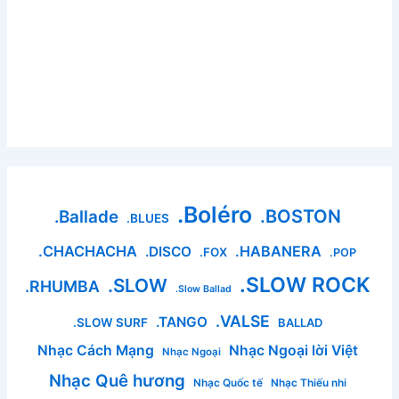
.Boléro
.BOSTON
.Ballade
.BLUES
.CHACHACHA
.HABANERA
.DISCO
.FOX
.POP
.SLOW ROCK
.SLOW
.RHUMBA
.Slow Ballad
.VALSE
.TANGO
.SLOW SURF
BALLAD
Nhạc Cách Mạng
Nhạc Ngoại lời Việt
Nhạc Ngoại
Nhạc Quê hương
Nhạc Quốc tế
Nhạc Thiếu nhi