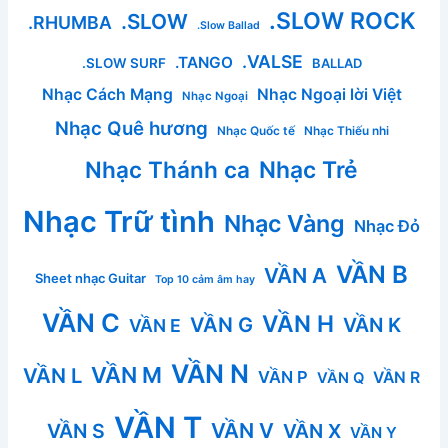
.SLOW ROCK
.SLOW
.RHUMBA
.Slow Ballad
.VALSE
.TANGO
.SLOW SURF
BALLAD
Nhạc Cách Mạng
Nhạc Ngoại lời Việt
Nhạc Ngoại
Nhạc Quê hương
Nhạc Quốc tế
Nhạc Thiếu nhi
Nhạc Thánh ca
Nhạc Trẻ
Nhạc Trữ tình
Nhạc Vàng
Nhạc Đỏ
VẦN B
VẦN A
Sheet nhạc Guitar
Top 10 cảm âm hay
VẦN C
VẦN H
VẦN G
VẦN K
VẦN E
VẦN N
VẦN M
VẦN L
VẦN P
VẦN R
VẦN Q
VẦN T
VẦN V
VẦN S
VẦN X
VẦN Y