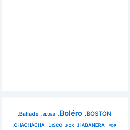
.Boléro
.BOSTON
.Ballade
.BLUES
.CHACHACHA
.HABANERA
.DISCO
.FOX
.POP