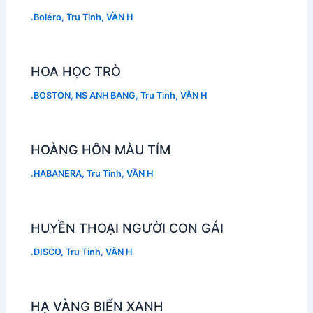
.Boléro
,
Tru Tinh
,
VẦN H
HOA HỌC TRÒ
.BOSTON
,
NS ANH BANG
,
Tru Tinh
,
VẦN H
HOÀNG HÔN MÀU TÍM
.HABANERA
,
Tru Tinh
,
VẦN H
HUYỀN THOẠI NGƯỜI CON GÁI
.DISCO
,
Tru Tinh
,
VẦN H
HẠ VÀNG BIỂN XANH