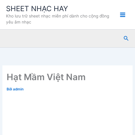
Nhảy
SHEET NHẠC HAY
tới
Kho lưu trữ sheet nhạc miễn phí dành cho cộng đồng
nội
yêu âm nhạc
dung
Tìm
kiế
Hạt Mầm Việt Nam
Bởi
admin