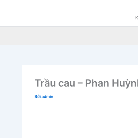
Nhảy
tới
K
nội
dung
Trầu cau – Phan Huỳn
Bởi
admin