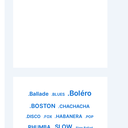
.Boléro
.Ballade
.BLUES
.BOSTON
.CHACHACHA
.HABANERA
.DISCO
.FOX
.POP
.SLOW
.RHUMBA
.Slow Ballad