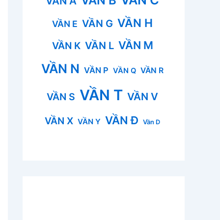
VẦN B
VẦN A
VẦN H
VẦN G
VẦN E
VẦN M
VẦN L
VẦN K
VẦN N
VẦN P
VẦN R
VẦN Q
VẦN T
VẦN V
VẦN S
VẦN Đ
VẦN X
VẦN Y
Vần D