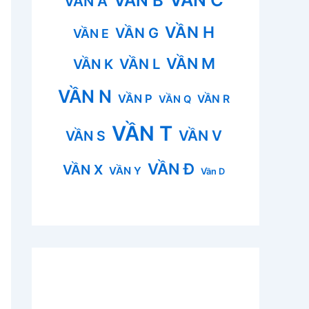
VẦN B
VẦN A
VẦN H
VẦN G
VẦN E
VẦN M
VẦN L
VẦN K
VẦN N
VẦN P
VẦN R
VẦN Q
VẦN T
VẦN V
VẦN S
VẦN Đ
VẦN X
VẦN Y
Vần D