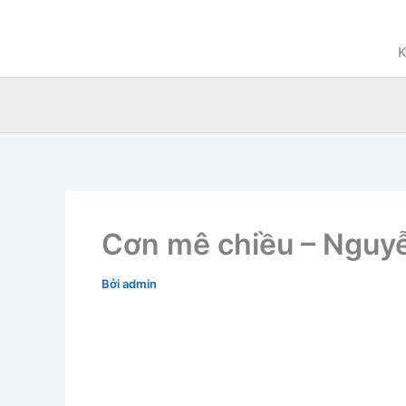
Nhảy
tới
K
nội
dung
Cơn mê chiều – Nguy
Bởi
admin