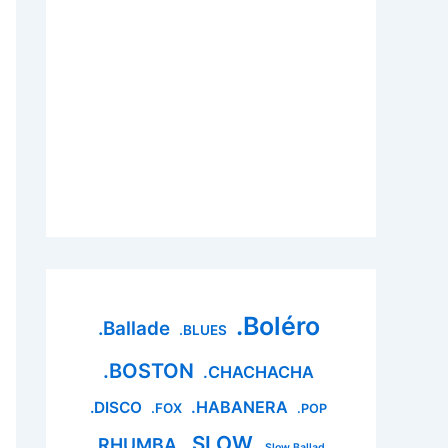
.Boléro
.Ballade
.BLUES
.BOSTON
.CHACHACHA
.HABANERA
.DISCO
.FOX
.POP
.SLOW
.RHUMBA
.Slow Ballad