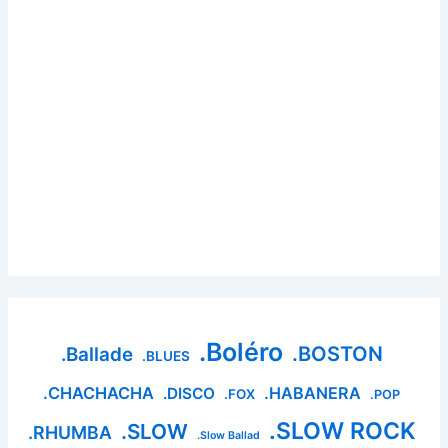
.Boléro
.BOSTON
.Ballade
.BLUES
.CHACHACHA
.HABANERA
.DISCO
.FOX
.POP
.SLOW ROCK
.SLOW
.RHUMBA
.Slow Ballad