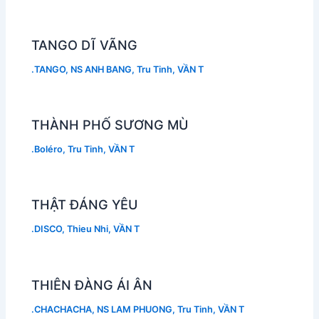
TANGO DĨ VÃNG
.TANGO
,
NS ANH BANG
,
Tru Tinh
,
VẦN T
THÀNH PHỐ SƯƠNG MÙ
.Boléro
,
Tru Tinh
,
VẦN T
THẬT ĐÁNG YÊU
.DISCO
,
Thieu Nhi
,
VẦN T
THIÊN ĐÀNG ÁI ÂN
.CHACHACHA
,
NS LAM PHUONG
,
Tru Tinh
,
VẦN T