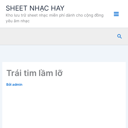
Nhảy
SHEET NHẠC HAY
tới
Kho lưu trữ sheet nhạc miễn phí dành cho cộng đồng
nội
yêu âm nhạc
dung
Tìm
kiế
Trái tim lầm lỡ
Bởi
admin