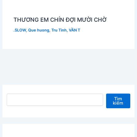
THƯƠNG EM CHÍN ĐỢI MƯỜI CHỜ
.SLOW
,
Que huong
,
Tru Tinh
,
VẦN T
Tìm kiếm
Tìm
kiếm