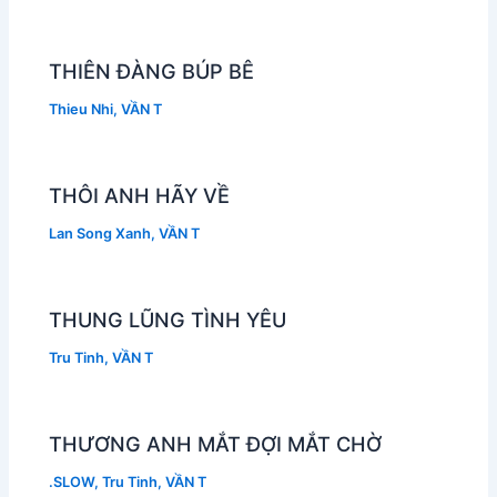
THIÊN ĐÀNG BÚP BÊ
Thieu Nhi
,
VẦN T
THÔI ANH HÃY VỀ
Lan Song Xanh
,
VẦN T
THUNG LŨNG TÌNH YÊU
Tru Tinh
,
VẦN T
THƯƠNG ANH MẮT ĐỢI MẮT CHỜ
.SLOW
,
Tru Tinh
,
VẦN T