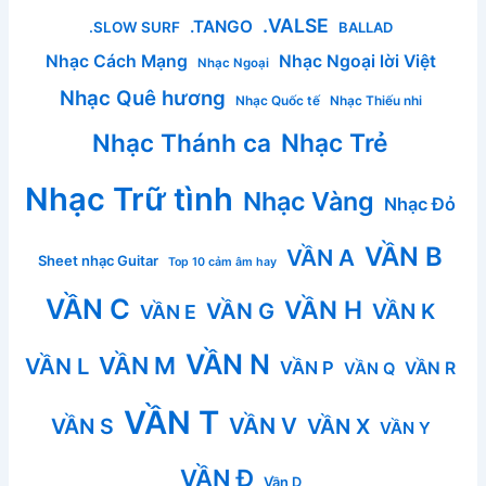
.VALSE
.TANGO
.SLOW SURF
BALLAD
Nhạc Cách Mạng
Nhạc Ngoại lời Việt
Nhạc Ngoại
Nhạc Quê hương
Nhạc Quốc tế
Nhạc Thiếu nhi
Nhạc Thánh ca
Nhạc Trẻ
Nhạc Trữ tình
Nhạc Vàng
Nhạc Đỏ
VẦN B
VẦN A
Sheet nhạc Guitar
Top 10 cảm âm hay
VẦN C
VẦN H
VẦN G
VẦN K
VẦN E
VẦN N
VẦN M
VẦN L
VẦN P
VẦN R
VẦN Q
VẦN T
VẦN V
VẦN S
VẦN X
VẦN Y
VẦN Đ
Vần D