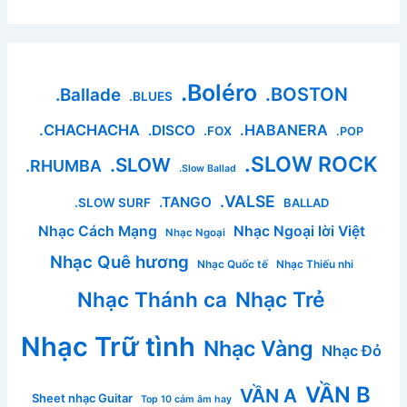
.Boléro
.BOSTON
.Ballade
.BLUES
.CHACHACHA
.HABANERA
.DISCO
.FOX
.POP
.SLOW ROCK
.SLOW
.RHUMBA
.Slow Ballad
.VALSE
.TANGO
.SLOW SURF
BALLAD
Nhạc Cách Mạng
Nhạc Ngoại lời Việt
Nhạc Ngoại
Nhạc Quê hương
Nhạc Quốc tế
Nhạc Thiếu nhi
Nhạc Thánh ca
Nhạc Trẻ
Nhạc Trữ tình
Nhạc Vàng
Nhạc Đỏ
VẦN B
VẦN A
Sheet nhạc Guitar
Top 10 cảm âm hay