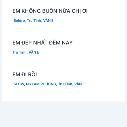
EM KHÔNG BUỒN NỮA CHỊ ƠI
.Boléro
,
Tru Tinh
,
VẦN E
EM ĐẸP NHẤT ĐÊM NAY
Tru Tinh
,
VẦN E
EM ĐI RỒI
.SLOW
,
NS LAM PHUONG
,
Tru Tinh
,
VẦN E