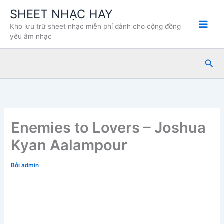
Nhảy
SHEET NHẠC HAY
tới
Kho lưu trữ sheet nhạc miễn phí dành cho cộng đồng
nội
yêu âm nhạc
dung
Tìm
kiế
Enemies to Lovers – Joshua
Kyan Aalampour
Bởi
admin