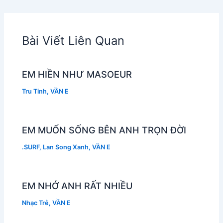
Bài Viết Liên Quan
EM HIỀN NHƯ MASOEUR
Tru Tinh
,
VẦN E
EM MUỐN SỐNG BÊN ANH TRỌN ĐỜI
.SURF
,
Lan Song Xanh
,
VẦN E
EM NHỚ ANH RẤT NHIỀU
Nhạc Trẻ
,
VẦN E