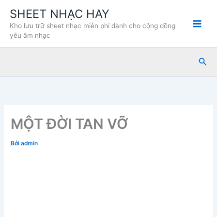
Nhảy
SHEET NHẠC HAY
tới
Kho lưu trữ sheet nhạc miễn phí dành cho cộng đồng
nội
yêu âm nhạc
dung
Tìm
kiế
MỘT ĐỜI TAN VỠ
Bởi
admin