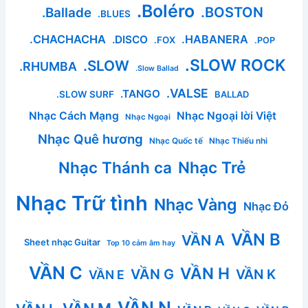
.Boléro
.BOSTON
.Ballade
.BLUES
.CHACHACHA
.HABANERA
.DISCO
.FOX
.POP
.SLOW ROCK
.SLOW
.RHUMBA
.Slow Ballad
.VALSE
.TANGO
.SLOW SURF
BALLAD
Nhạc Cách Mạng
Nhạc Ngoại lời Việt
Nhạc Ngoại
Nhạc Quê hương
Nhạc Quốc tế
Nhạc Thiếu nhi
Nhạc Thánh ca
Nhạc Trẻ
Nhạc Trữ tình
Nhạc Vàng
Nhạc Đỏ
VẦN B
VẦN A
Sheet nhạc Guitar
Top 10 cảm âm hay
VẦN C
VẦN H
VẦN G
VẦN K
VẦN E
VẦN N