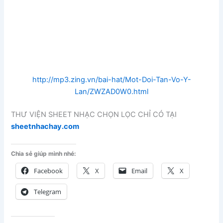
http://mp3.zing.vn/bai-hat/Mot-Doi-Tan-Vo-Y-
Lan/ZWZAD0W0.html
THƯ VIỆN SHEET NHẠC CHỌN LỌC CHỈ CÓ TẠI
sheetnhachay.com
Chia sẻ giúp mình nhé:
Facebook
X
Email
X
Telegram