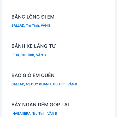
BẰNG LÒNG ĐI EM
BALLAD
,
Tru Tinh
,
VẦN B
BÁNH XE LÃNG TỬ
.FOX
,
Tru Tinh
,
VẦN B
BAO GIỜ EM QUÊN
BALLAD
,
NS DUY KHANH
,
Tru Tinh
,
VẦN B
BẢY NGÀN ĐÊM GÓP LẠI
.HABANERA
,
Tru Tinh
,
VẦN B