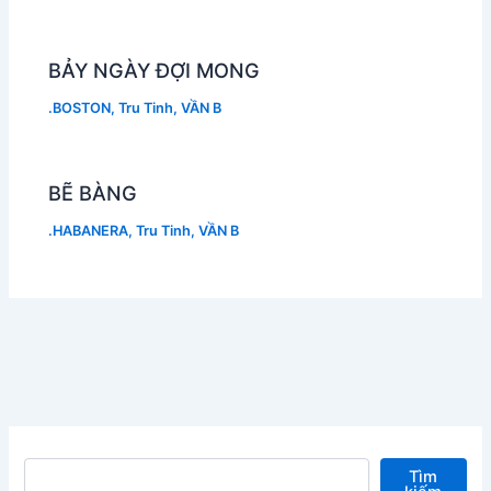
BẢY NGÀY ĐỢI MONG
.BOSTON
,
Tru Tinh
,
VẦN B
BẼ BÀNG
.HABANERA
,
Tru Tinh
,
VẦN B
Tìm kiếm
Tìm