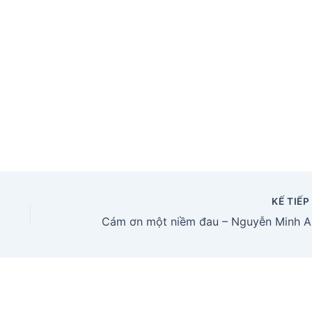
KẾ TIẾ
Cá