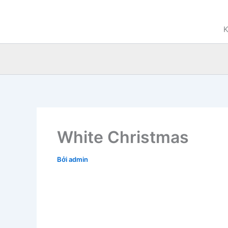
Nhảy
tới
K
nội
dung
White Christmas
Bởi
admin