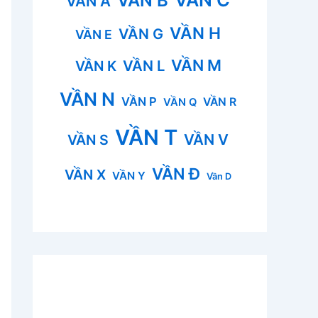
VẦN B
VẦN A
VẦN H
VẦN G
VẦN E
VẦN M
VẦN L
VẦN K
VẦN N
VẦN P
VẦN R
VẦN Q
VẦN T
VẦN V
VẦN S
VẦN Đ
VẦN X
VẦN Y
Vần D