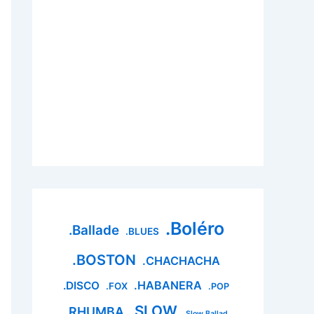
.Boléro
.Ballade
.BLUES
.BOSTON
.CHACHACHA
.HABANERA
.DISCO
.FOX
.POP
.SLOW
.RHUMBA
.Slow Ballad