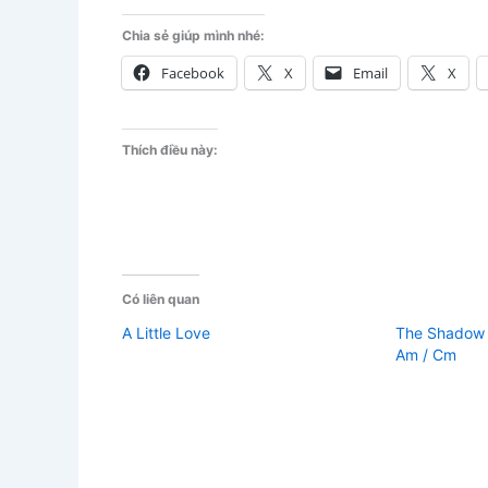
Chia sẻ giúp mình nhé:
Facebook
X
Email
X
Thích điều này:
Có liên quan
A Little Love
The Shadow O
Am / Cm