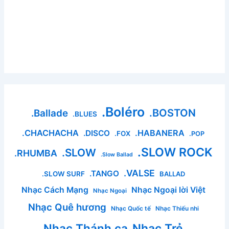
.Boléro
.BOSTON
.Ballade
.BLUES
.CHACHACHA
.HABANERA
.DISCO
.FOX
.POP
.SLOW ROCK
.SLOW
.RHUMBA
.Slow Ballad
.VALSE
.TANGO
.SLOW SURF
BALLAD
Nhạc Cách Mạng
Nhạc Ngoại lời Việt
Nhạc Ngoại
Nhạc Quê hương
Nhạc Quốc tế
Nhạc Thiếu nhi
Nhạc Thánh ca
Nhạc Trẻ