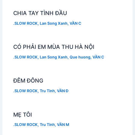
CHIA TAY TÌNH ĐẦU
.SLOW ROCK
,
Lan Song Xanh
,
VẦN C
CÓ PHẢI EM MÙA THU HÀ NỘI
.SLOW ROCK
,
Lan Song Xanh
,
Que huong
,
VẦN C
ĐÊM ĐÔNG
.SLOW ROCK
,
Tru Tinh
,
VẦN Đ
MẸ TÔI
.SLOW ROCK
,
Tru Tinh
,
VẦN M