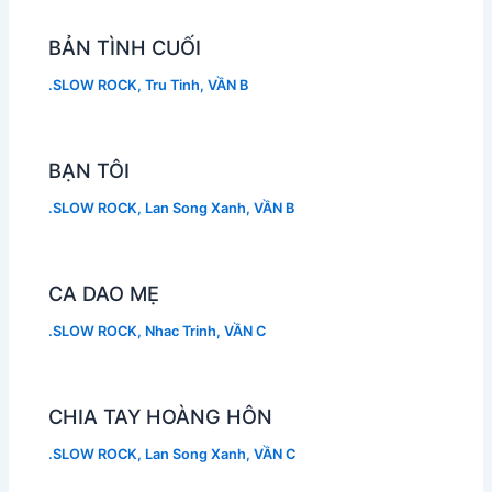
BẢN TÌNH CUỐI
.SLOW ROCK
,
Tru Tinh
,
VẦN B
BẠN TÔI
.SLOW ROCK
,
Lan Song Xanh
,
VẦN B
CA DAO MẸ
.SLOW ROCK
,
Nhac Trinh
,
VẦN C
CHIA TAY HOÀNG HÔN
.SLOW ROCK
,
Lan Song Xanh
,
VẦN C