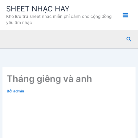
Nhảy
SHEET NHẠC HAY
tới
Kho lưu trữ sheet nhạc miễn phí dành cho cộng đồng
nội
yêu âm nhạc
dung
Tìm
kiế
Tháng giêng và anh
Bởi
admin