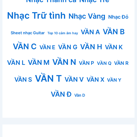
Nhạc Trữ tình
Nhạc Vàng
Nhạc Đỏ
VẦN B
VẦN A
Sheet nhạc Guitar
Top 10 cảm âm hay
VẦN C
VẦN H
VẦN G
VẦN K
VẦN E
VẦN N
VẦN M
VẦN L
VẦN P
VẦN R
VẦN Q
VẦN T
VẦN V
VẦN S
VẦN X
VẦN Y
VẦN Đ
Vần D