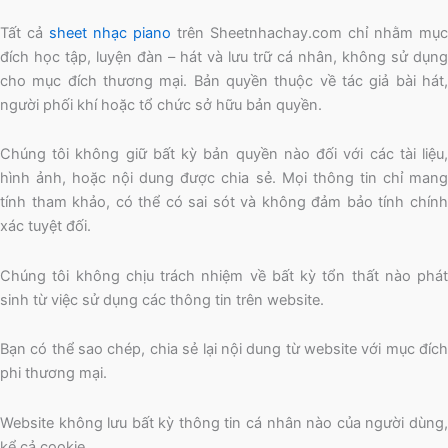
Tất cả
sheet nhạc piano
trên Sheetnhachay.com chỉ nhằm mục
đích học tập, luyện đàn – hát và lưu trữ cá nhân, không sử dụng
cho mục đích thương mại. Bản quyền thuộc về tác giả bài hát,
người phối khí hoặc tổ chức sở hữu bản quyền.
Chúng tôi không giữ bất kỳ bản quyền nào đối với các tài liệu,
hình ảnh, hoặc nội dung được chia sẻ. Mọi thông tin chỉ mang
tính tham khảo, có thể có sai sót và không đảm bảo tính chính
xác tuyệt đối.
Chúng tôi không chịu trách nhiệm về bất kỳ tổn thất nào phát
sinh từ việc sử dụng các thông tin trên website.
Bạn có thể sao chép, chia sẻ lại nội dung từ website với mục đích
phi thương mại.
Website không lưu bất kỳ thông tin cá nhân nào của người dùng,
kể cả cookie.