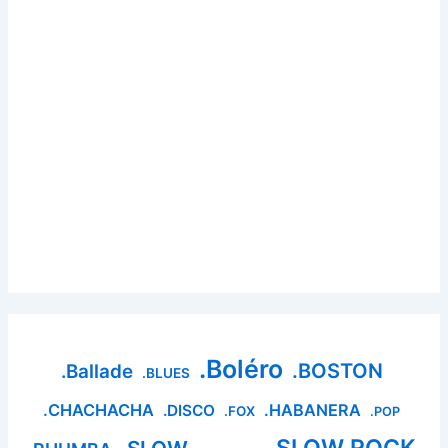
.Boléro
.BOSTON
.Ballade
.BLUES
.CHACHACHA
.HABANERA
.DISCO
.FOX
.POP
.SLOW ROCK