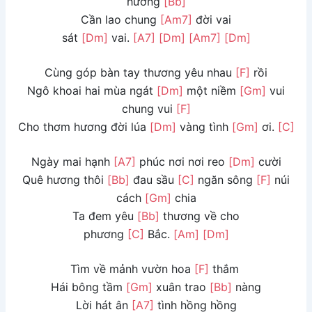
hương
[Bb]
Cần lao chung
[Am7]
đời vai
sát
[Dm]
vai.
[A7]
[Dm]
[Am7]
[Dm]
Cùng góp bàn tay thương yêu nhau
[F]
rồi
Ngô khoai hai mùa ngát
[Dm]
một niềm
[Gm]
vui
chung vui
[F]
Cho thơm hương đời lúa
[Dm]
vàng tình
[Gm]
ơi.
[C]
Ngày mai hạnh
[A7]
phúc nơi nơi reo
[Dm]
cười
Quê hương thôi
[Bb]
đau sầu
[C]
ngăn sông
[F]
núi
cách
[Gm]
chia
Ta đem yêu
[Bb]
thương về cho
phương
[C]
Bắc.
[Am]
[Dm]
Tìm về mảnh vườn hoa
[F]
thắm
Hái bông tầm
[Gm]
xuân trao
[Bb]
nàng
Lời hát ân
[A7]
tình hồng hồng