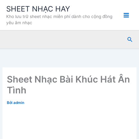
Nhảy
SHEET NHẠC HAY
tới
Kho lưu trữ sheet nhạc miễn phí dành cho cộng đồng
nội
yêu âm nhạc
dung
Tìm
kiế
Sheet Nhạc Bài Khúc Hát Ân
Tình
Bởi
admin