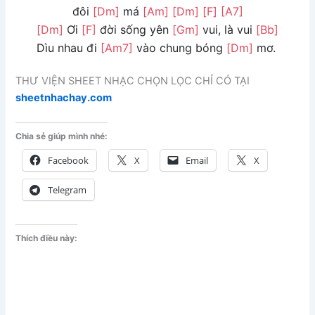
đôi
[Dm]
má
[Am]
[Dm]
[F]
[A7]
[Dm]
Ơi
[F]
đời sống yên
[Gm]
vui, là vui
[Bb]
Dìu nhau đi
[Am7]
vào chung bóng
[Dm]
mơ.
THƯ VIỆN SHEET NHẠC CHỌN LỌC CHỈ CÓ TẠI
sheetnhachay.com
Chia sẻ giúp mình nhé:
Facebook
X
Email
X
Telegram
Thích điều này: