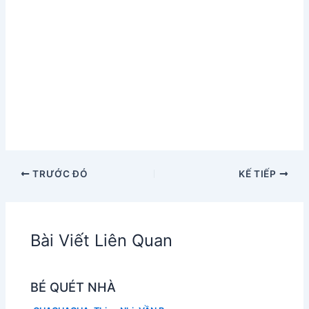
TRƯỚC ĐÓ
KẾ TIẾP
Bài Viết Liên Quan
BÉ QUÉT NHÀ