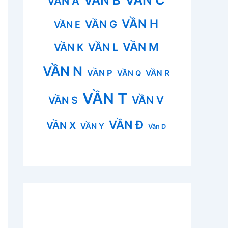
VẦN B
VẦN A
VẦN H
VẦN G
VẦN E
VẦN M
VẦN L
VẦN K
VẦN N
VẦN P
VẦN R
VẦN Q
VẦN T
VẦN V
VẦN S
VẦN Đ
VẦN X
VẦN Y
Vần D