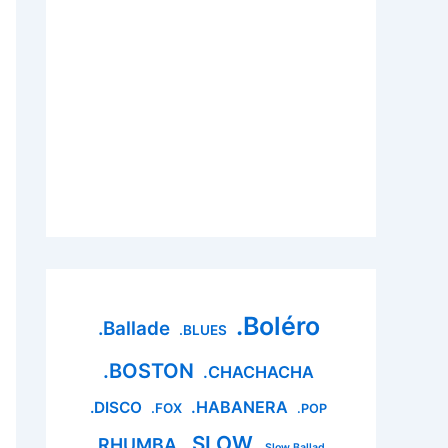
.Boléro
.Ballade
.BLUES
.BOSTON
.CHACHACHA
.HABANERA
.DISCO
.FOX
.POP
.SLOW
.RHUMBA
.Slow Ballad