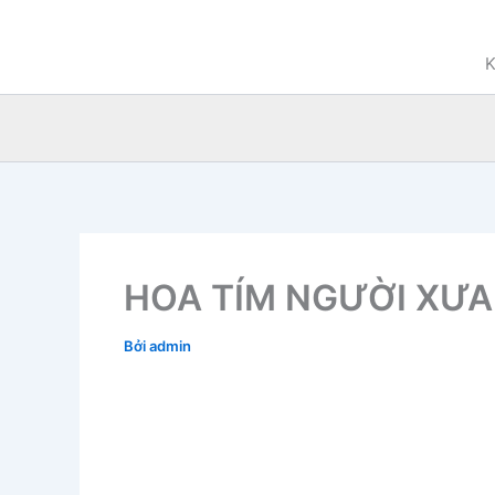
Nhảy
tới
K
nội
dung
HOA TÍM NGƯỜI XƯA
Bởi
admin