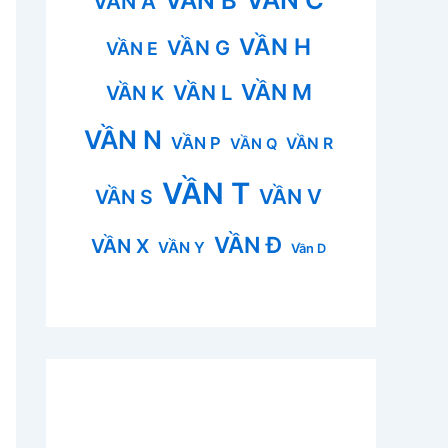
VẦN B
VẦN A
VẦN H
VẦN G
VẦN E
VẦN M
VẦN L
VẦN K
VẦN N
VẦN P
VẦN R
VẦN Q
VẦN T
VẦN V
VẦN S
VẦN Đ
VẦN X
VẦN Y
Vần D