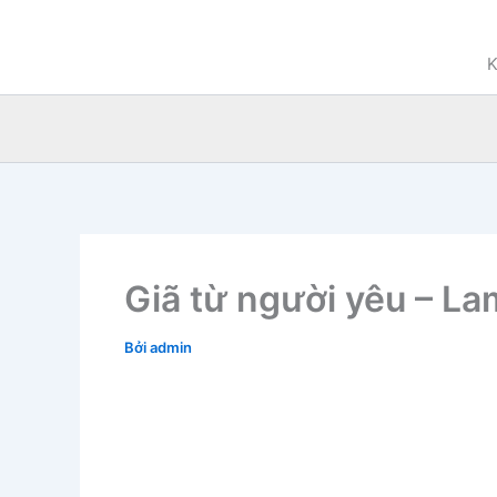
Nhảy
tới
K
nội
dung
Giã từ người yêu – L
Bởi
admin