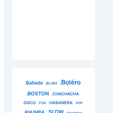
.Boléro
.Ballade
.BLUES
.BOSTON
.CHACHACHA
.HABANERA
.DISCO
.FOX
.POP
.SLOW
.RHUMBA
.Slow Ballad