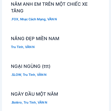
NĂM ANH EM TRÊN MỘT CHIẾC XE
TĂNG
.FOX
,
Nhạc Cách Mạng
,
VẦN N
NẮNG ĐẸP MIỀN NAM
Tru Tinh
,
VẦN N
NGẠI NGÙNG (ttt)
.SLOW
,
Tru Tinh
,
VẦN N
NGÀY ĐẦU MỘT NĂM
.Boléro
,
Tru Tinh
,
VẦN N