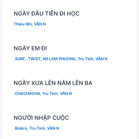
NGÀY ĐẦU TIÊN ĐI HỌC
Thieu Nhi
,
VẦN N
NGÀY EM ĐI
.SURF
,
.TWIST
,
NS LAM PHUONG
,
Tru Tinh
,
VẦN N
NGÀY XƯA LÊN NĂM LÊN BA
.CHACHACHA
,
Tru Tinh
,
VẦN N
NGƯỜI NHẬP CUỘC
.Boléro
,
Tru Tinh
,
VẦN N