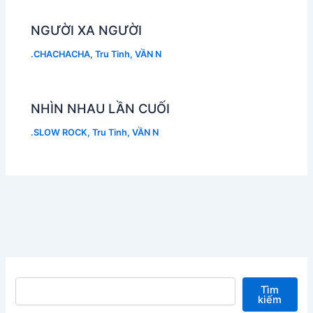
NGƯỜI XA NGƯỜI
.CHACHACHA
,
Tru Tinh
,
VẦN N
NHÌN NHAU LẦN CUỐI
.SLOW ROCK
,
Tru Tinh
,
VẦN N
Tìm kiếm
Tìm
kiếm