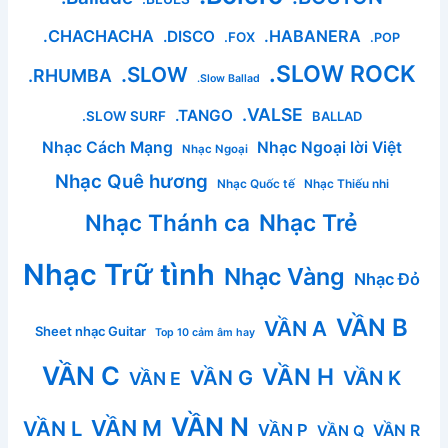
.CHACHACHA
.HABANERA
.DISCO
.FOX
.POP
.SLOW ROCK
.SLOW
.RHUMBA
.Slow Ballad
.VALSE
.TANGO
.SLOW SURF
BALLAD
Nhạc Cách Mạng
Nhạc Ngoại lời Việt
Nhạc Ngoại
Nhạc Quê hương
Nhạc Quốc tế
Nhạc Thiếu nhi
Nhạc Thánh ca
Nhạc Trẻ
Nhạc Trữ tình
Nhạc Vàng
Nhạc Đỏ
VẦN B
VẦN A
Sheet nhạc Guitar
Top 10 cảm âm hay
VẦN C
VẦN H
VẦN G
VẦN K
VẦN E
VẦN N
VẦN M
VẦN L
VẦN P
VẦN R
VẦN Q