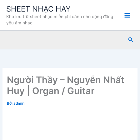
Nhảy
SHEET NHẠC HAY
tới
Kho lưu trữ sheet nhạc miễn phí dành cho cộng đồng
nội
yêu âm nhạc
dung
Tìm
kiế
Người Thầy – Nguyễn Nhất
Huy | Organ / Guitar
Bởi
admin