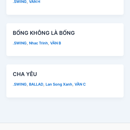
,
.SWING
VẦN H
BỐNG KHÔNG LÀ BỐNG
,
,
.SWING
Nhac Trinh
VẦN B
CHA YÊU
,
,
,
.SWING
BALLAD
Lan Song Xanh
VẦN C