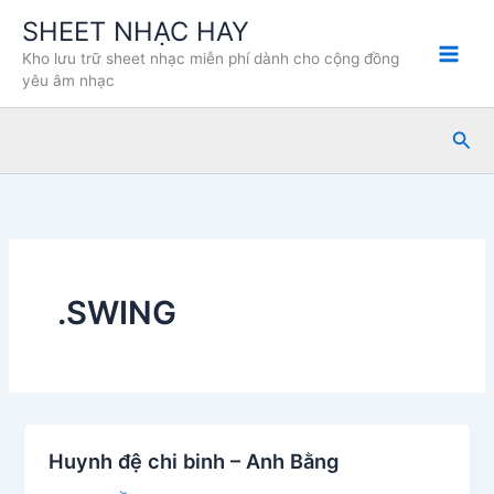
Nhảy
SHEET NHẠC HAY
tới
Kho lưu trữ sheet nhạc miễn phí dành cho cộng đồng
nội
yêu âm nhạc
dung
Tìm
kiế
.SWING
Huynh đệ chi binh – Anh Bằng