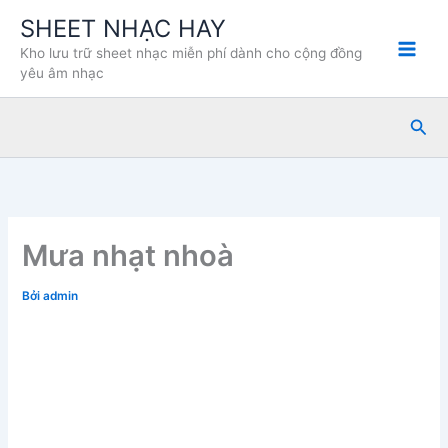
Nhảy
SHEET NHẠC HAY
tới
Kho lưu trữ sheet nhạc miễn phí dành cho cộng đồng
nội
yêu âm nhạc
dung
Tìm
kiế
Mưa nhạt nhoà
Bởi
admin