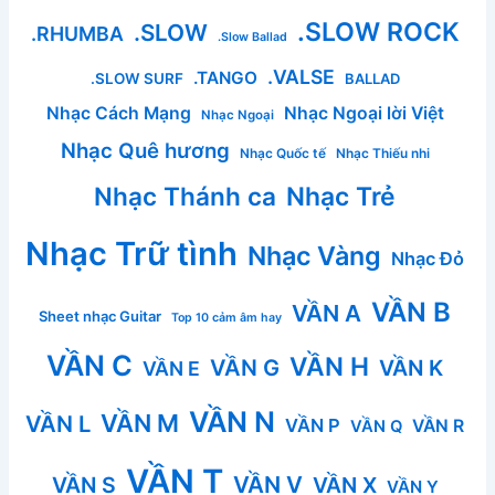
.SLOW ROCK
.SLOW
.RHUMBA
.Slow Ballad
.VALSE
.TANGO
.SLOW SURF
BALLAD
Nhạc Cách Mạng
Nhạc Ngoại lời Việt
Nhạc Ngoại
Nhạc Quê hương
Nhạc Quốc tế
Nhạc Thiếu nhi
Nhạc Thánh ca
Nhạc Trẻ
Nhạc Trữ tình
Nhạc Vàng
Nhạc Đỏ
VẦN B
VẦN A
Sheet nhạc Guitar
Top 10 cảm âm hay
VẦN C
VẦN H
VẦN G
VẦN K
VẦN E
VẦN N
VẦN M
VẦN L
VẦN P
VẦN R
VẦN Q
VẦN T
VẦN V
VẦN S
VẦN X
VẦN Y