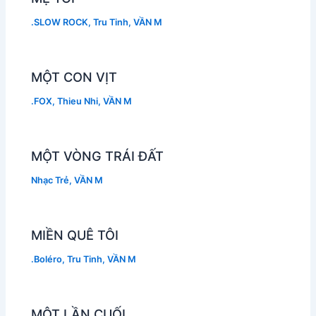
.SLOW ROCK
,
Tru Tinh
,
VẦN M
MỘT CON VỊT
.FOX
,
Thieu Nhi
,
VẦN M
MỘT VÒNG TRÁI ĐẤT
Nhạc Trẻ
,
VẦN M
MIỀN QUÊ TÔI
.Boléro
,
Tru Tinh
,
VẦN M
MỘT LẦN CUỐI