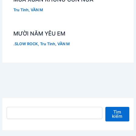
Tru Tinh
,
VẦN M
MƯỜI NĂM YÊU EM
.SLOW ROCK
,
Tru Tinh
,
VẦN M
Tìm kiếm
Tìm
kiếm