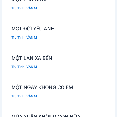
Tru Tinh
,
VẦN M
MỘT ĐỜI YÊU ANH
Tru Tinh
,
VẦN M
MỘT LẦN XA BẾN
Tru Tinh
,
VẦN M
MỘT NGÀY KHÔNG CÓ EM
Tru Tinh
,
VẦN M
MÙA XUÂN KHÔNG CÒN NỮA