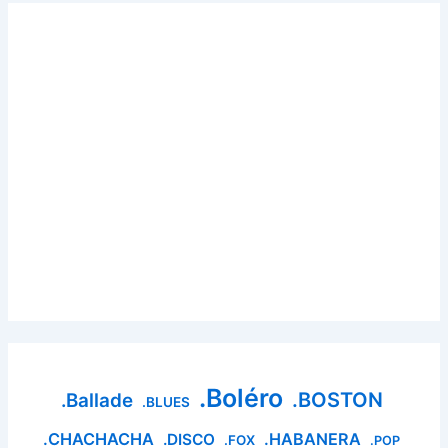
.Boléro
.BOSTON
.Ballade
.BLUES
.CHACHACHA
.HABANERA
.DISCO
.FOX
.POP