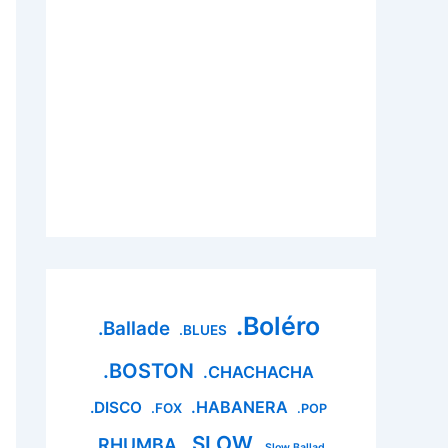
.Boléro
.Ballade
.BLUES
.BOSTON
.CHACHACHA
.HABANERA
.DISCO
.FOX
.POP
.SLOW
.RHUMBA
.Slow Ballad