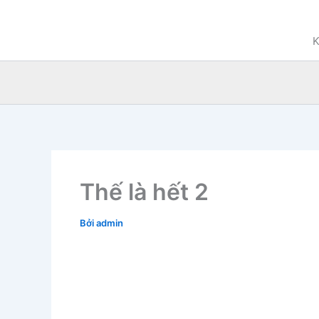
Nhảy
tới
K
nội
dung
Thế là hết 2
Bởi
admin