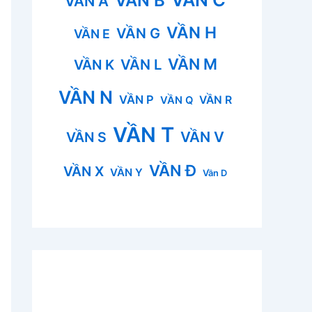
VẦN B
VẦN A
VẦN H
VẦN G
VẦN E
VẦN M
VẦN L
VẦN K
VẦN N
VẦN P
VẦN R
VẦN Q
VẦN T
VẦN V
VẦN S
VẦN Đ
VẦN X
VẦN Y
Vần D