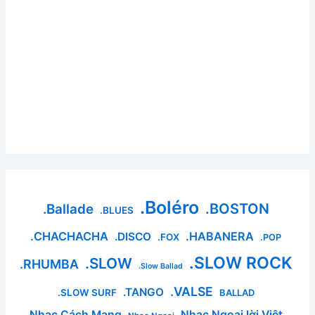
.Boléro
.BOSTON
.Ballade
.BLUES
.CHACHACHA
.HABANERA
.DISCO
.FOX
.POP
.SLOW ROCK
.SLOW
.RHUMBA
.Slow Ballad
.VALSE
.TANGO
.SLOW SURF
BALLAD
Nhạc Cách Mạng
Nhạc Ngoại lời Việt