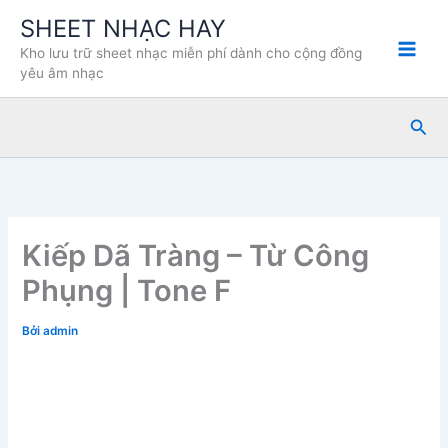
Nhảy
SHEET NHẠC HAY
tới
Kho lưu trữ sheet nhạc miễn phí dành cho cộng đồng
nội
yêu âm nhạc
dung
Tìm
kiế
Kiếp Dã Tràng – Từ Công
Phụng | Tone F
Bởi
admin