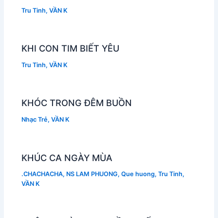
Tru Tinh
,
VẦN K
KHI CON TIM BIẾT YÊU
Tru Tinh
,
VẦN K
KHÓC TRONG ĐÊM BUỒN
Nhạc Trẻ
,
VẦN K
KHÚC CA NGÀY MÙA
.CHACHACHA
,
NS LAM PHUONG
,
Que huong
,
Tru Tinh
,
VẦN K