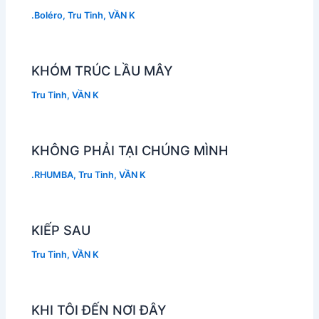
.Boléro
,
Tru Tinh
,
VẦN K
KHÓM TRÚC LẦU MÂY
Tru Tinh
,
VẦN K
KHÔNG PHẢI TẠI CHÚNG MÌNH
.RHUMBA
,
Tru Tinh
,
VẦN K
KIẾP SAU
Tru Tinh
,
VẦN K
KHI TÔI ĐẾN NƠI ĐÂY