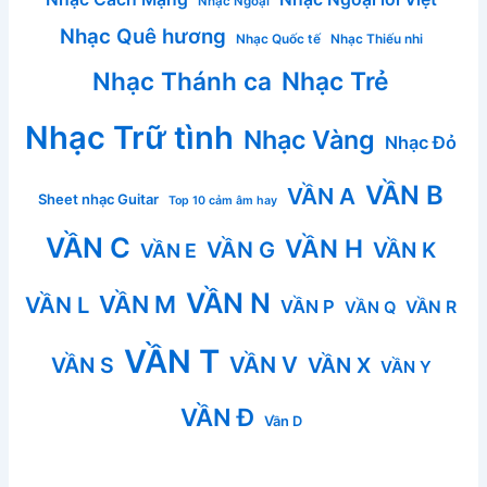
Nhạc Ngoại
Nhạc Quê hương
Nhạc Quốc tế
Nhạc Thiếu nhi
Nhạc Thánh ca
Nhạc Trẻ
Nhạc Trữ tình
Nhạc Vàng
Nhạc Đỏ
VẦN B
VẦN A
Sheet nhạc Guitar
Top 10 cảm âm hay
VẦN C
VẦN H
VẦN G
VẦN K
VẦN E
VẦN N
VẦN M
VẦN L
VẦN P
VẦN R
VẦN Q
VẦN T
VẦN V
VẦN S
VẦN X
VẦN Y
VẦN Đ
Vần D