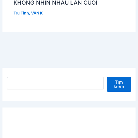
KHÔNG NHÌN NHAU LẦN CUỐI
Tru Tinh
,
VẦN K
Tìm kiếm
Tìm
kiếm