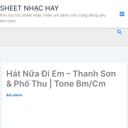
Nhảy
SHEET NHẠC HAY
tới
Kho lưu trữ sheet nhạc miễn phí dành cho cộng đồng yêu
nội
âm nhạc
dung
Tìm
kiế
Hát Nữa Đi Em – Thanh Sơn
& Phố Thu | Tone Bm/Cm
Bởi
admin