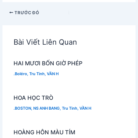
TRƯỚC ĐÓ
Bài Viết Liên Quan
HAI MƯƠI BỐN GIỜ PHÉP
.Boléro
,
Tru Tinh
,
VẦN H
HOA HỌC TRÒ
.BOSTON
,
NS ANH BANG
,
Tru Tinh
,
VẦN H
HOÀNG HÔN MÀU TÍM