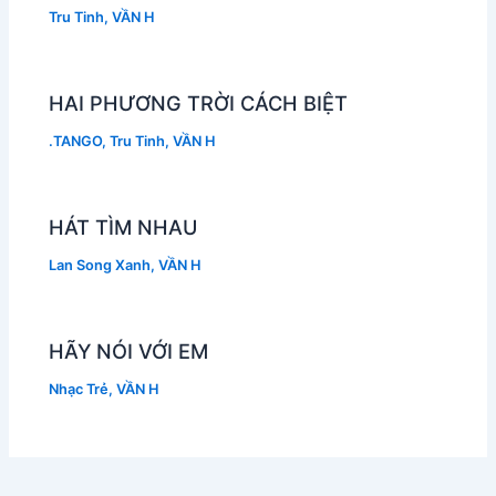
Tru Tinh
,
VẦN H
HAI PHƯƠNG TRỜI CÁCH BIỆT
.TANGO
,
Tru Tinh
,
VẦN H
HÁT TÌM NHAU
Lan Song Xanh
,
VẦN H
HÃY NÓI VỚI EM
Nhạc Trẻ
,
VẦN H