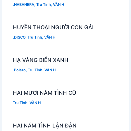
.HABANERA
,
Tru Tinh
,
VẦN H
HUYỀN THOẠI NGƯỜI CON GÁI
.DISCO
,
Tru Tinh
,
VẦN H
HẠ VÀNG BIỂN XANH
.Boléro
,
Tru Tinh
,
VẦN H
HAI MƯƠI NĂM TÌNH CŨ
Tru Tinh
,
VẦN H
HAI NĂM TÌNH LẬN ĐẬN