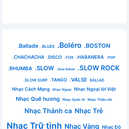
.Boléro
.BOSTON
.Ballade
.BLUES
.CHACHACHA
.HABANERA
.DISCO
.FOX
.POP
.SLOW ROCK
.SLOW
.RHUMBA
.Slow Ballad
.VALSE
.TANGO
.SLOW SURF
BALLAD
Nhạc Cách Mạng
Nhạc Ngoại lời Việt
Nhạc Ngoại
Nhạc Quê hương
Nhạc Quốc tế
Nhạc Thiếu nhi
Nhạc Thánh ca
Nhạc Trẻ
Nhạc Trữ tình
Nhạc Vàng
Nhạc Đỏ