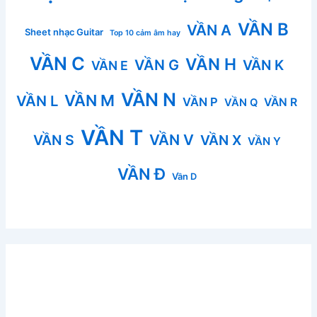
VẦN B
VẦN A
Sheet nhạc Guitar
Top 10 cảm âm hay
VẦN C
VẦN H
VẦN G
VẦN K
VẦN E
VẦN N
VẦN M
VẦN L
VẦN P
VẦN R
VẦN Q
VẦN T
VẦN V
VẦN S
VẦN X
VẦN Y
VẦN Đ
Vần D