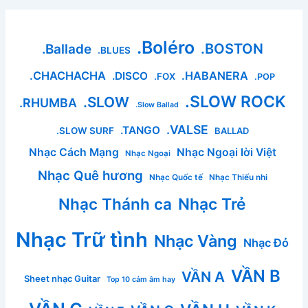
.Boléro
.BOSTON
.Ballade
.BLUES
.CHACHACHA
.HABANERA
.DISCO
.FOX
.POP
.SLOW ROCK
.SLOW
.RHUMBA
.Slow Ballad
.VALSE
.TANGO
.SLOW SURF
BALLAD
Nhạc Cách Mạng
Nhạc Ngoại lời Việt
Nhạc Ngoại
Nhạc Quê hương
Nhạc Quốc tế
Nhạc Thiếu nhi
Nhạc Thánh ca
Nhạc Trẻ
Nhạc Trữ tình
Nhạc Vàng
Nhạc Đỏ
VẦN B
VẦN A
Sheet nhạc Guitar
Top 10 cảm âm hay