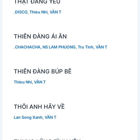
THẬT ĐÁNG YÊU
.DISCO
,
Thieu Nhi
,
VẦN T
THIÊN ĐÀNG ÁI ÂN
.CHACHACHA
,
NS LAM PHUONG
,
Tru Tinh
,
VẦN T
THIÊN ĐÀNG BÚP BÊ
Thieu Nhi
,
VẦN T
THÔI ANH HÃY VỀ
Lan Song Xanh
,
VẦN T