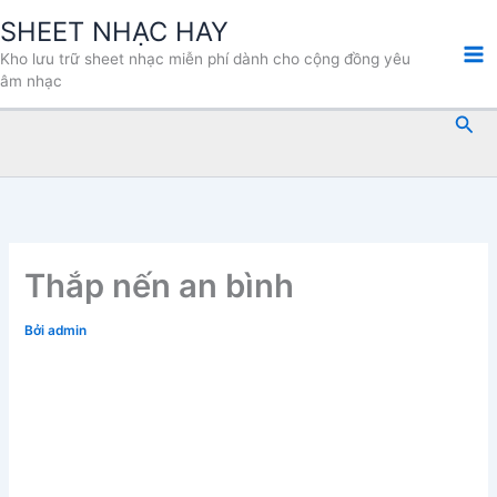
Nhảy
SHEET NHẠC HAY
tới
Kho lưu trữ sheet nhạc miễn phí dành cho cộng đồng yêu
nội
âm nhạc
dung
Tìm
kiế
Thắp nến an bình
Bởi
admin