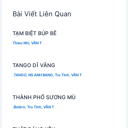
Bài Viết Liên Quan
TẠM BIỆT BÚP BÊ
Thieu Nhi
,
VẦN T
TANGO DĨ VÃNG
.TANGO
,
NS ANH BANG
,
Tru Tinh
,
VẦN T
THÀNH PHỐ SƯƠNG MÙ
.Boléro
,
Tru Tinh
,
VẦN T