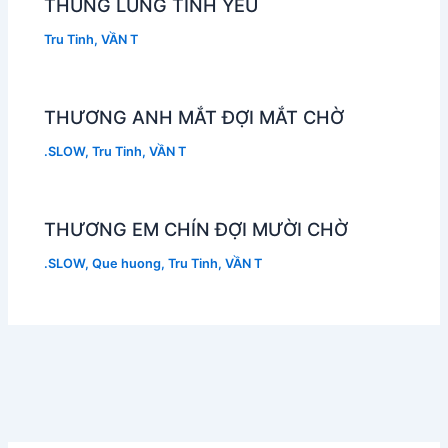
THUNG LŨNG TÌNH YÊU
Tru Tinh
,
VẦN T
THƯƠNG ANH MẮT ĐỢI MẮT CHỜ
.SLOW
,
Tru Tinh
,
VẦN T
THƯƠNG EM CHÍN ĐỢI MƯỜI CHỜ
.SLOW
,
Que huong
,
Tru Tinh
,
VẦN T