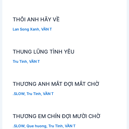
THÔI ANH HÃY VỀ
Lan Song Xanh
,
VẦN T
THUNG LŨNG TÌNH YÊU
Tru Tinh
,
VẦN T
THƯƠNG ANH MẮT ĐỢI MẮT CHỜ
.SLOW
,
Tru Tinh
,
VẦN T
THƯƠNG EM CHÍN ĐỢI MƯỜI CHỜ
.SLOW
,
Que huong
,
Tru Tinh
,
VẦN T