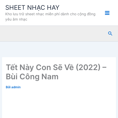
Nhảy
SHEET NHẠC HAY
tới
Kho lưu trữ sheet nhạc miễn phí dành cho cộng đồng
nội
yêu âm nhạc
dung
Tìm
kiế
Tết Này Con Sẽ Về (2022) –
Bùi Công Nam
Bởi
admin