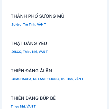
THÀNH PHỐ SƯƠNG MÙ
.Boléro
,
Tru Tinh
,
VẦN T
THẬT ĐÁNG YÊU
.DISCO
,
Thieu Nhi
,
VẦN T
THIÊN ĐÀNG ÁI ÂN
.CHACHACHA
,
NS LAM PHUONG
,
Tru Tinh
,
VẦN T
THIÊN ĐÀNG BÚP BÊ
Thieu Nhi
,
VẦN T