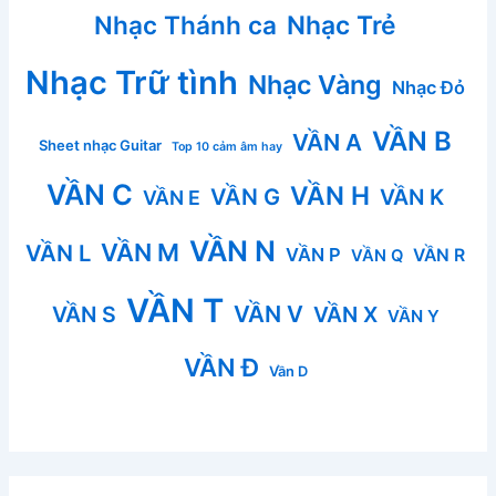
Nhạc Thánh ca
Nhạc Trẻ
Nhạc Trữ tình
Nhạc Vàng
Nhạc Đỏ
VẦN B
VẦN A
Sheet nhạc Guitar
Top 10 cảm âm hay
VẦN C
VẦN H
VẦN G
VẦN K
VẦN E
VẦN N
VẦN M
VẦN L
VẦN P
VẦN R
VẦN Q
VẦN T
VẦN V
VẦN S
VẦN X
VẦN Y
VẦN Đ
Vần D