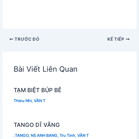
TRƯỚC ĐÓ
KẾ TIẾP
Bài Viết Liên Quan
TẠM BIỆT BÚP BÊ
Thieu Nhi
,
VẦN T
TANGO DĨ VÃNG
.TANGO
,
NS ANH BANG
,
Tru Tinh
,
VẦN T