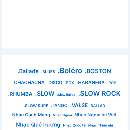
.Boléro
.BOSTON
.Ballade
.BLUES
.CHACHACHA
.HABANERA
.DISCO
.FOX
.POP
.SLOW ROCK
.SLOW
.RHUMBA
.Slow Ballad
.VALSE
.TANGO
.SLOW SURF
BALLAD
Nhạc Cách Mạng
Nhạc Ngoại lời Việt
Nhạc Ngoại
Nhạc Quê hương
Nhạc Quốc tế
Nhạc Thiếu nhi