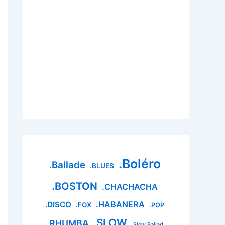
.Boléro
.Ballade
.BLUES
.BOSTON
.CHACHACHA
.HABANERA
.DISCO
.FOX
.POP
.SLOW
.RHUMBA
.Slow Ballad