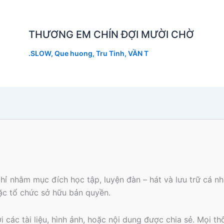
THƯƠNG EM CHÍN ĐỢI MƯỜI CHỜ
.SLOW
,
Que huong
,
Tru Tinh
,
VẦN T
hỉ nhằm mục đích học tập, luyện đàn – hát và lưu trữ cá 
oặc tổ chức sở hữu bản quyền.
các tài liệu, hình ảnh, hoặc nội dung được chia sẻ. Mọi th