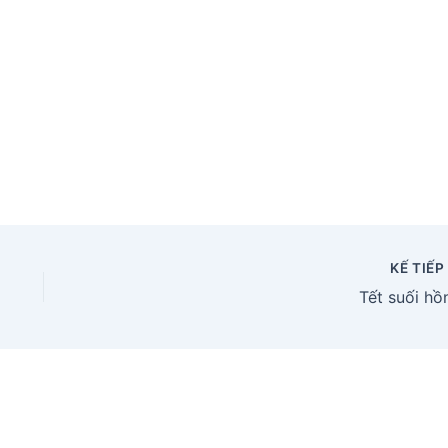
KẾ TIẾ
Tết suối hồ