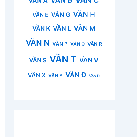
VẦN B
VẦN A
VẦN H
VẦN G
VẦN E
VẦN M
VẦN L
VẦN K
VẦN N
VẦN P
VẦN R
VẦN Q
VẦN T
VẦN V
VẦN S
VẦN Đ
VẦN X
VẦN Y
Vần D