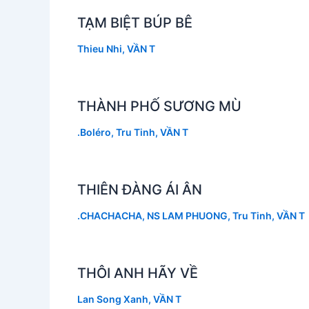
TẠM BIỆT BÚP BÊ
Thieu Nhi
,
VẦN T
THÀNH PHỐ SƯƠNG MÙ
.Boléro
,
Tru Tinh
,
VẦN T
THIÊN ĐÀNG ÁI ÂN
.CHACHACHA
,
NS LAM PHUONG
,
Tru Tinh
,
VẦN T
THÔI ANH HÃY VỀ
Lan Song Xanh
,
VẦN T