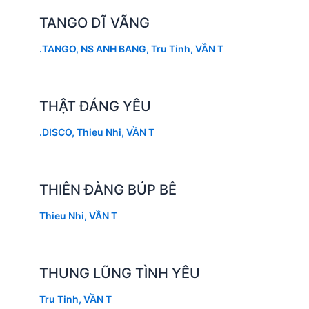
TANGO DĨ VÃNG
.TANGO
,
NS ANH BANG
,
Tru Tinh
,
VẦN T
THẬT ĐÁNG YÊU
.DISCO
,
Thieu Nhi
,
VẦN T
THIÊN ĐÀNG BÚP BÊ
Thieu Nhi
,
VẦN T
THUNG LŨNG TÌNH YÊU
Tru Tinh
,
VẦN T