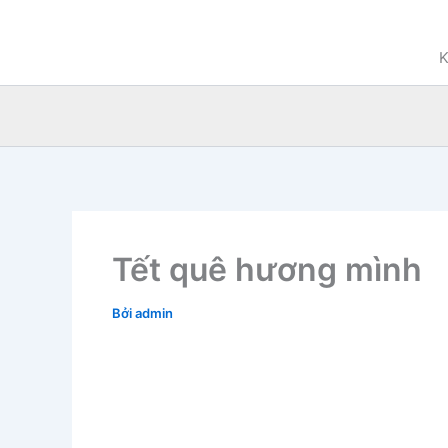
Nhảy
tới
K
nội
dung
Tết quê hương mình
Bởi
admin