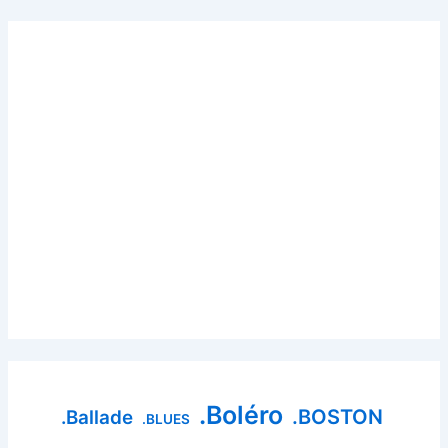
.Boléro
.BOSTON
.Ballade
.BLUES