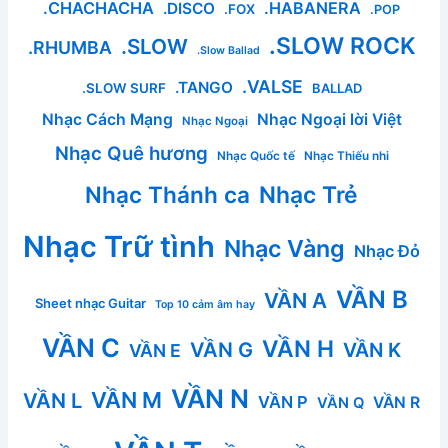
.CHACHACHA
.HABANERA
.DISCO
.FOX
.POP
.SLOW ROCK
.SLOW
.RHUMBA
.Slow Ballad
.VALSE
.TANGO
.SLOW SURF
BALLAD
Nhạc Cách Mạng
Nhạc Ngoại lời Việt
Nhạc Ngoại
Nhạc Quê hương
Nhạc Quốc tế
Nhạc Thiếu nhi
Nhạc Thánh ca
Nhạc Trẻ
Nhạc Trữ tình
Nhạc Vàng
Nhạc Đỏ
VẦN B
VẦN A
Sheet nhạc Guitar
Top 10 cảm âm hay
VẦN C
VẦN H
VẦN G
VẦN K
VẦN E
VẦN N
VẦN M
VẦN L
VẦN P
VẦN R
VẦN Q