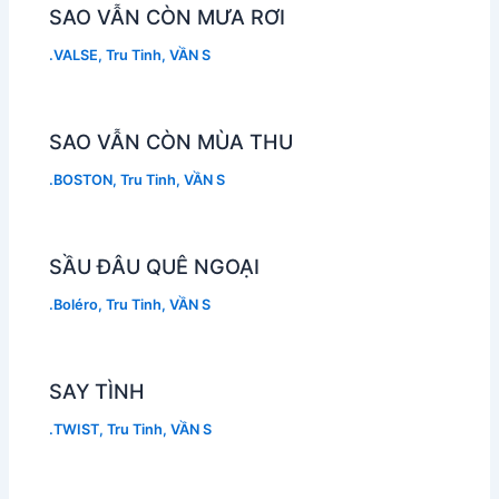
SAO VẪN CÒN MƯA RƠI
.VALSE
,
Tru Tinh
,
VẦN S
SAO VẪN CÒN MÙA THU
.BOSTON
,
Tru Tinh
,
VẦN S
SẦU ĐÂU QUÊ NGOẠI
.Boléro
,
Tru Tinh
,
VẦN S
SAY TÌNH
.TWIST
,
Tru Tinh
,
VẦN S