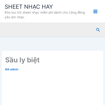
Nhảy
SHEET NHẠC HAY
tới
Kho lưu trữ sheet nhạc miễn phí dành cho cộng đồng
nội
yêu âm nhạc
dung
Tìm
kiế
Sầu ly biệt
Bởi
admin