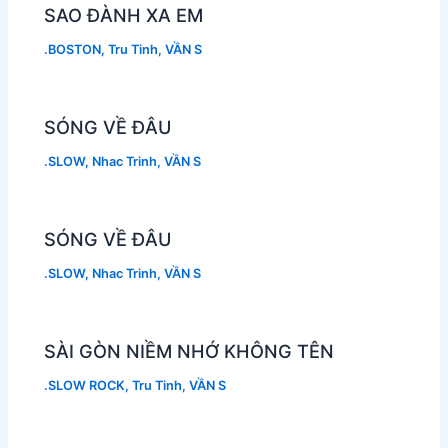
SAO ĐÀNH XA EM
.BOSTON
,
Tru Tinh
,
VẦN S
SÓNG VỀ ĐÂU
.SLOW
,
Nhac Trinh
,
VẦN S
SÓNG VỀ ĐÂU
.SLOW
,
Nhac Trinh
,
VẦN S
SÀI GÒN NIỀM NHỚ KHÔNG TÊN
.SLOW ROCK
,
Tru Tinh
,
VẦN S