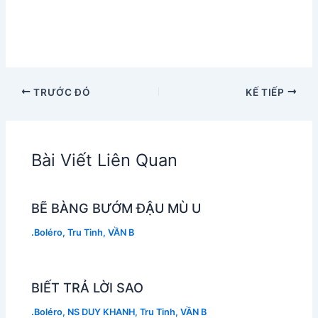
TRƯỚC ĐÓ
KẾ TIẾP
Bài Viết Liên Quan
BẼ BÀNG BƯỚM ĐẬU MÙ U
.Boléro
,
Tru Tinh
,
VẦN B
BIẾT TRẢ LỜI SAO
.Boléro
,
NS DUY KHANH
,
Tru Tinh
,
VẦN B