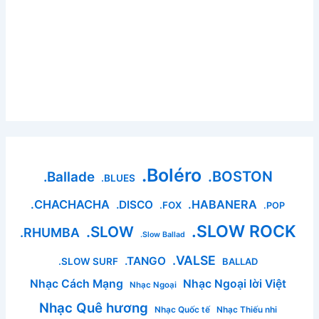
.Boléro
.BOSTON
.Ballade
.BLUES
.CHACHACHA
.HABANERA
.DISCO
.FOX
.POP
.SLOW ROCK
.SLOW
.RHUMBA
.Slow Ballad
.VALSE
.TANGO
.SLOW SURF
BALLAD
Nhạc Cách Mạng
Nhạc Ngoại lời Việt
Nhạc Ngoại
Nhạc Quê hương
Nhạc Quốc tế
Nhạc Thiếu nhi