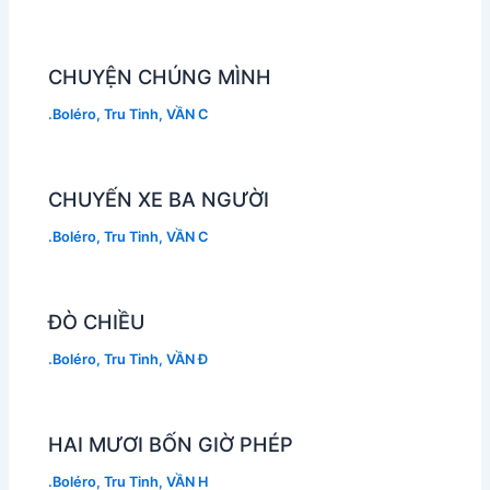
CHUYỆN CHÚNG MÌNH
.Boléro
,
Tru Tinh
,
VẦN C
CHUYẾN XE BA NGƯỜI
.Boléro
,
Tru Tinh
,
VẦN C
ĐÒ CHIỀU
.Boléro
,
Tru Tinh
,
VẦN Đ
HAI MƯƠI BỐN GIỜ PHÉP
.Boléro
,
Tru Tinh
,
VẦN H