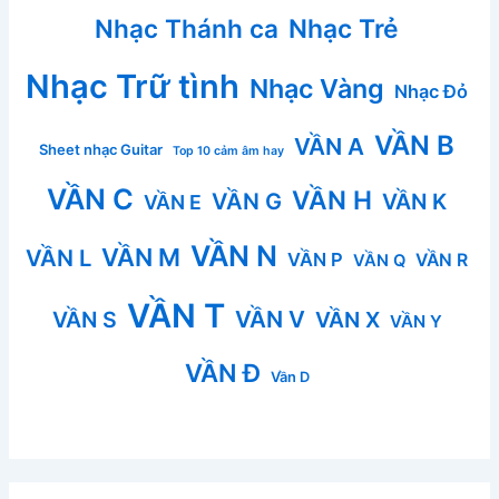
Nhạc Thánh ca
Nhạc Trẻ
Nhạc Trữ tình
Nhạc Vàng
Nhạc Đỏ
VẦN B
VẦN A
Sheet nhạc Guitar
Top 10 cảm âm hay
VẦN C
VẦN H
VẦN G
VẦN K
VẦN E
VẦN N
VẦN M
VẦN L
VẦN P
VẦN R
VẦN Q
VẦN T
VẦN V
VẦN S
VẦN X
VẦN Y
VẦN Đ
Vần D