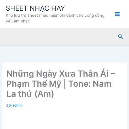
Nhảy
SHEET NHẠC HAY
tới
Kho lưu trữ sheet nhạc miễn phí dành cho cộng đồng
nội
yêu âm nhạc
dung
Tìm
kiế
Những Ngày Xưa Thân Ái –
Phạm Thế Mỹ | Tone: Nam
La thứ (Am)
Bởi
admin