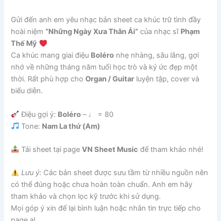
Gửi đến anh em yêu nhạc bản sheet ca khúc trữ tình đầy
hoài niệm
“Những Ngày Xưa Thân Ái”
của nhạc sĩ
Phạm
Thế Mỹ
Ca khúc mang giai điệu
Boléro
nhẹ nhàng, sâu lắng, gợi
nhớ về những tháng năm tuổi học trò và ký ức đẹp một
thời. Rất phù hợp cho
Organ / Guitar
luyện tập, cover và
biểu diễn.
Điệu gợi ý:
Boléro
– ♩ = 80
Tone:
Nam La thứ (Am)
Tải sheet tại page
VN Sheet Music
để tham khảo nhé!
Lưu ý:
Các bản sheet được sưu tầm từ nhiều nguồn nên
có thể đúng hoặc chưa hoàn toàn chuẩn. Anh em hãy
tham khảo và chọn lọc kỹ trước khi sử dụng.
Mọi góp ý xin để lại bình luận hoặc nhắn tin trực tiếp cho
page ạ!