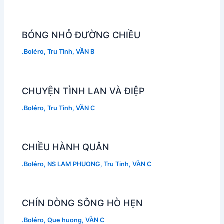
BÓNG NHỎ ĐƯỜNG CHIỀU
.Boléro
,
Tru Tinh
,
VẦN B
CHUYỆN TÌNH LAN VÀ ĐIỆP
.Boléro
,
Tru Tinh
,
VẦN C
CHIỀU HÀNH QUÂN
.Boléro
,
NS LAM PHUONG
,
Tru Tinh
,
VẦN C
CHÍN DÒNG SÔNG HÒ HẸN
.Boléro
,
Que huong
,
VẦN C