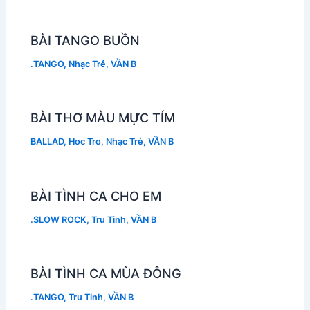
BÀI TANGO BUỒN
.TANGO
,
Nhạc Trẻ
,
VẦN B
BÀI THƠ MÀU MỰC TÍM
BALLAD
,
Hoc Tro
,
Nhạc Trẻ
,
VẦN B
BÀI TÌNH CA CHO EM
.SLOW ROCK
,
Tru Tinh
,
VẦN B
BÀI TÌNH CA MÙA ĐÔNG
.TANGO
,
Tru Tinh
,
VẦN B