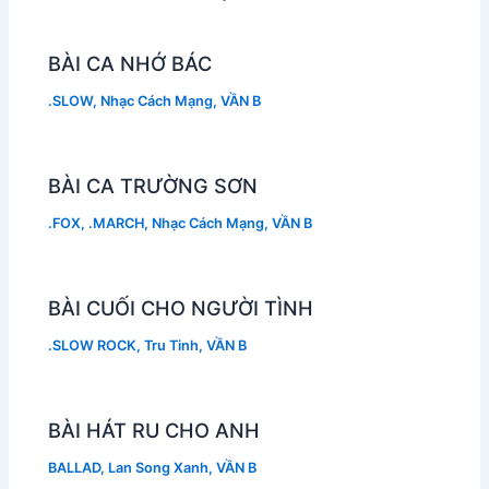
BÀI CA NHỚ BÁC
.SLOW
,
Nhạc Cách Mạng
,
VẦN B
BÀI CA TRƯỜNG SƠN
.FOX
,
.MARCH
,
Nhạc Cách Mạng
,
VẦN B
BÀI CUỐI CHO NGƯỜI TÌNH
.SLOW ROCK
,
Tru Tinh
,
VẦN B
BÀI HÁT RU CHO ANH
BALLAD
,
Lan Song Xanh
,
VẦN B