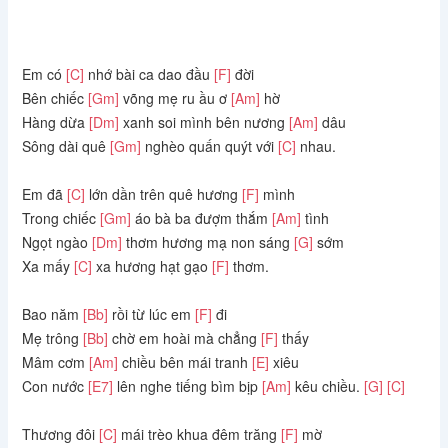
Em có
[C]
nhớ bài ca dao đầu
[F]
đời
Bên chiếc
[Gm]
võng mẹ ru ầu ơ
[Am]
hờ
Hàng dừa
[Dm]
xanh soi mình bên nương
[Am]
dâu
Sông dài quê
[Gm]
nghèo quấn quýt với
[C]
nhau.
Em đã
[C]
lớn dần trên quê hương
[F]
mình
Trong chiếc
[Gm]
áo bà ba đượm thắm
[Am]
tình
Ngọt ngào
[Dm]
thơm hương mạ non sáng
[G]
sớm
Xa mấy
[C]
xa hương hạt gạo
[F]
thơm.
Bao năm
[Bb]
rồi từ lúc em
[F]
đi
Mẹ trông
[Bb]
chờ em hoài mà chẳng
[F]
thấy
Mâm cơm
[Am]
chiều bên mái tranh
[E]
xiêu
Con nước
[E7]
lên nghe tiếng bìm bịp
[Am]
kêu chiều.
[G]
[C]
Thương đôi
[C]
mái trèo khua đêm trăng
[F]
mờ