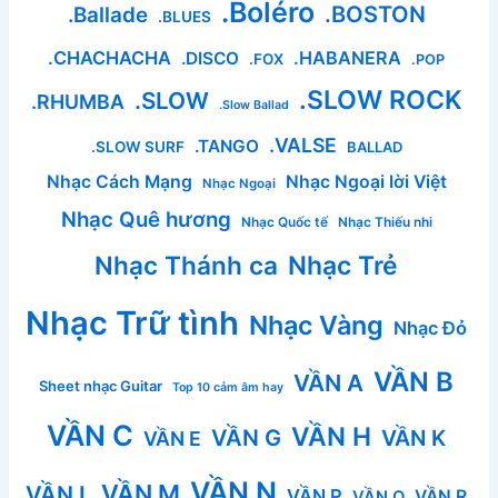
.Boléro
.BOSTON
.Ballade
.BLUES
.CHACHACHA
.HABANERA
.DISCO
.FOX
.POP
.SLOW ROCK
.SLOW
.RHUMBA
.Slow Ballad
.VALSE
.TANGO
.SLOW SURF
BALLAD
Nhạc Cách Mạng
Nhạc Ngoại lời Việt
Nhạc Ngoại
Nhạc Quê hương
Nhạc Quốc tế
Nhạc Thiếu nhi
Nhạc Thánh ca
Nhạc Trẻ
Nhạc Trữ tình
Nhạc Vàng
Nhạc Đỏ
VẦN B
VẦN A
Sheet nhạc Guitar
Top 10 cảm âm hay
VẦN C
VẦN H
VẦN G
VẦN K
VẦN E
VẦN N
VẦN M
VẦN L
VẦN P
VẦN R
VẦN Q