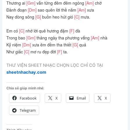
Thương ai
[Gm]
vẫn từng đêm đêm ngóng
[Am]
chờ
Đành đoạn
[Dm]
sao quên lời thề năm
[Am]
xưa
Nay dòng sông
[G]
buồn heo hút gió
[C]
mưa.
Em có
[C]
nhớ lời quê hương đậm
[F]
đà
Trong bao
[Gm]
tháng ngày tha phương vắng
[Am]
nhà
Kỷ niệm
[Dm]
xưa êm đềm tha thiết
[G]
quá
Như giấc
[C]
mơ ru đẹp đời
[F]
ta.
THƯ VIỆN SHEET NHẠC CHỌN LỌC CHỈ CÓ TẠI
sheetnhachay.com
Chia sẻ giúp mình nhé:
Facebook
X
Email
X
Telegram