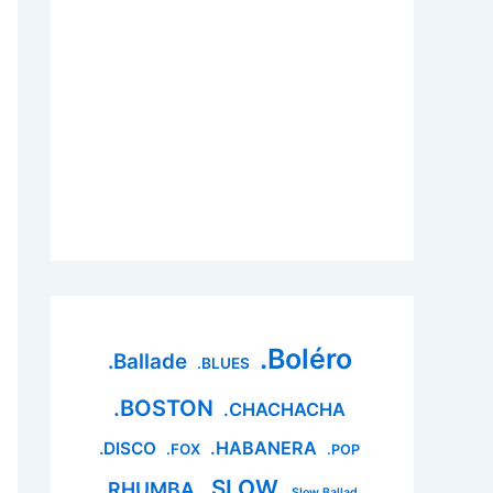
.Boléro
.Ballade
.BLUES
.BOSTON
.CHACHACHA
.HABANERA
.DISCO
.FOX
.POP
.SLOW
.RHUMBA
.Slow Ballad