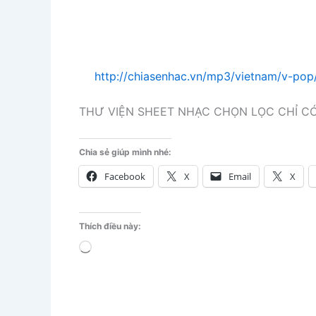
http://chiasenhac.vn/mp3/vietnam/v-po
THƯ VIỆN SHEET NHẠC CHỌN LỌC CHỈ CÓ
Chia sẻ giúp mình nhé:
Facebook
X
Email
X
Thích điều này:
Đang
tải...