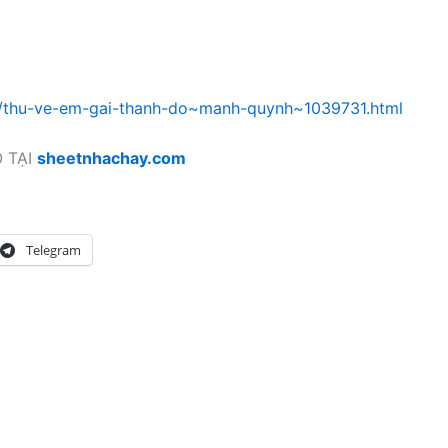
p/thu-ve-em-gai-thanh-do~manh-quynh~1039731.html
 TẠI
sheetnhachay.com
Telegram