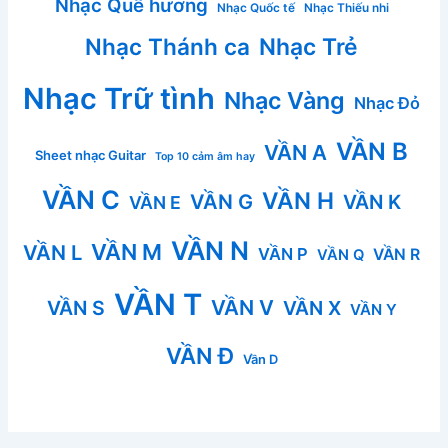
Nhạc Quê hương
Nhạc Quốc tế
Nhạc Thiếu nhi
Nhạc Thánh ca
Nhạc Trẻ
Nhạc Trữ tình
Nhạc Vàng
Nhạc Đỏ
VẦN B
VẦN A
Sheet nhạc Guitar
Top 10 cảm âm hay
VẦN C
VẦN H
VẦN G
VẦN K
VẦN E
VẦN N
VẦN M
VẦN L
VẦN P
VẦN R
VẦN Q
VẦN T
VẦN V
VẦN S
VẦN X
VẦN Y
VẦN Đ
Vần D