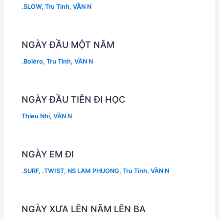
.SLOW
,
Tru Tinh
,
VẦN N
NGÀY ĐẦU MỘT NĂM
.Boléro
,
Tru Tinh
,
VẦN N
NGÀY ĐẦU TIÊN ĐI HỌC
Thieu Nhi
,
VẦN N
NGÀY EM ĐI
.SURF
,
.TWIST
,
NS LAM PHUONG
,
Tru Tinh
,
VẦN N
NGÀY XƯA LÊN NĂM LÊN BA