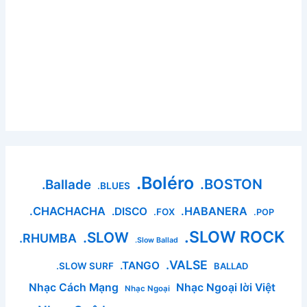
.Boléro
.BOSTON
.Ballade
.BLUES
.CHACHACHA
.HABANERA
.DISCO
.FOX
.POP
.SLOW ROCK
.SLOW
.RHUMBA
.Slow Ballad
.VALSE
.TANGO
.SLOW SURF
BALLAD
Nhạc Cách Mạng
Nhạc Ngoại lời Việt
Nhạc Ngoại