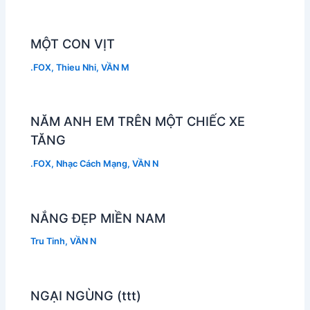
MỘT CON VỊT
.FOX
,
Thieu Nhi
,
VẦN M
NĂM ANH EM TRÊN MỘT CHIẾC XE
TĂNG
.FOX
,
Nhạc Cách Mạng
,
VẦN N
NẮNG ĐẸP MIỀN NAM
Tru Tinh
,
VẦN N
NGẠI NGÙNG (ttt)