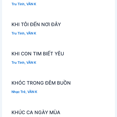
Tru Tinh
,
VẦN K
KHI TÔI ĐẾN NƠI ĐÂY
Tru Tinh
,
VẦN K
KHI CON TIM BIẾT YÊU
Tru Tinh
,
VẦN K
KHÓC TRONG ĐÊM BUỒN
Nhạc Trẻ
,
VẦN K
KHÚC CA NGÀY MÙA