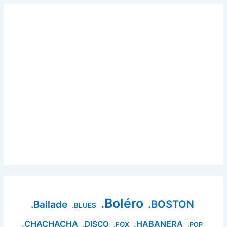
.Boléro
.BOSTON
.Ballade
.BLUES
.CHACHACHA
.HABANERA
.DISCO
.FOX
.POP