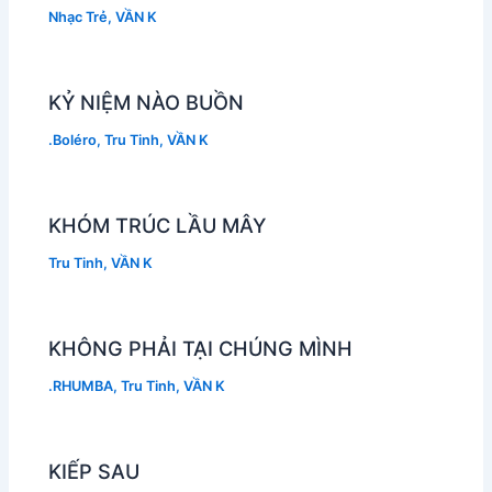
Nhạc Trẻ
,
VẦN K
KỶ NIỆM NÀO BUỒN
.Boléro
,
Tru Tinh
,
VẦN K
KHÓM TRÚC LẦU MÂY
Tru Tinh
,
VẦN K
KHÔNG PHẢI TẠI CHÚNG MÌNH
.RHUMBA
,
Tru Tinh
,
VẦN K
KIẾP SAU