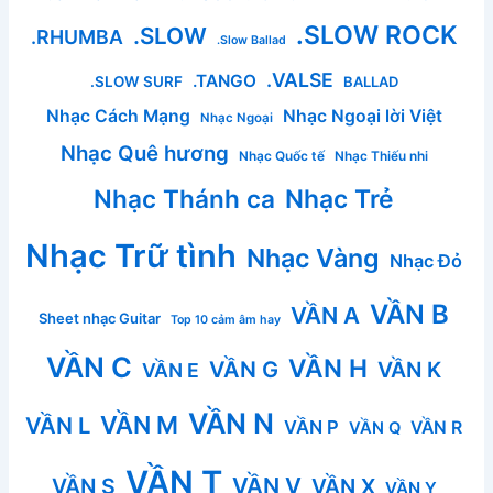
.SLOW ROCK
.SLOW
.RHUMBA
.Slow Ballad
.VALSE
.TANGO
.SLOW SURF
BALLAD
Nhạc Cách Mạng
Nhạc Ngoại lời Việt
Nhạc Ngoại
Nhạc Quê hương
Nhạc Quốc tế
Nhạc Thiếu nhi
Nhạc Thánh ca
Nhạc Trẻ
Nhạc Trữ tình
Nhạc Vàng
Nhạc Đỏ
VẦN B
VẦN A
Sheet nhạc Guitar
Top 10 cảm âm hay
VẦN C
VẦN H
VẦN G
VẦN K
VẦN E
VẦN N
VẦN M
VẦN L
VẦN P
VẦN R
VẦN Q
VẦN T
VẦN V
VẦN S
VẦN X
VẦN Y