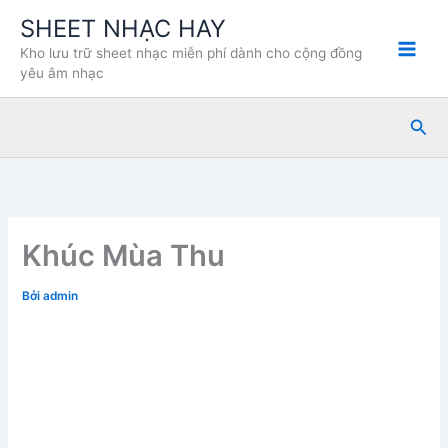
Nhảy
SHEET NHẠC HAY
tới
Kho lưu trữ sheet nhạc miễn phí dành cho cộng đồng
nội
yêu âm nhạc
dung
Tìm
kiế
Khúc Mùa Thu
Bởi
admin