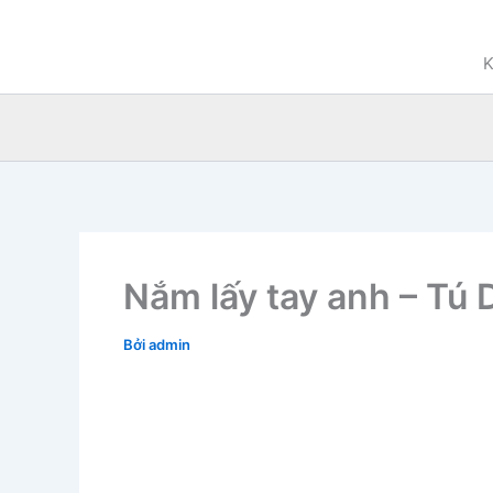
Nhảy
tới
K
nội
dung
Nắm lấy tay anh – Tú 
Bởi
admin