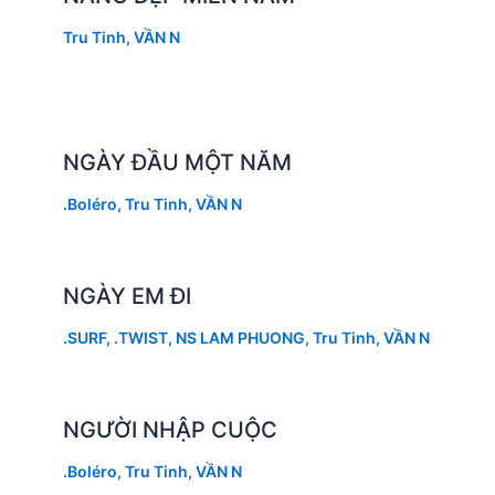
Tru Tinh
,
VẦN N
NGÀY ĐẦU MỘT NĂM
.Boléro
,
Tru Tinh
,
VẦN N
NGÀY EM ĐI
.SURF
,
.TWIST
,
NS LAM PHUONG
,
Tru Tinh
,
VẦN N
NGƯỜI NHẬP CUỘC
.Boléro
,
Tru Tinh
,
VẦN N