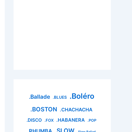
.Boléro
.Ballade
.BLUES
.BOSTON
.CHACHACHA
.HABANERA
.DISCO
.FOX
.POP
.SLOW
.RHUMBA
.Slow Ballad