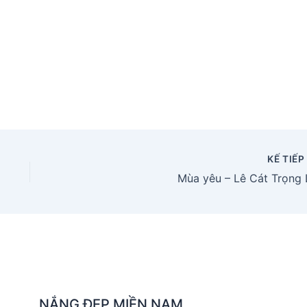
KẾ TIẾ
Mùa yêu – Lê Cát Trọng 
NẮNG ĐẸP MIỀN NAM