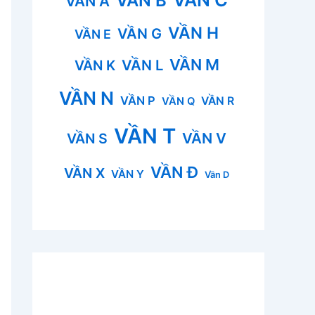
VẦN B
VẦN A
VẦN H
VẦN G
VẦN E
VẦN M
VẦN L
VẦN K
VẦN N
VẦN P
VẦN R
VẦN Q
VẦN T
VẦN V
VẦN S
VẦN Đ
VẦN X
VẦN Y
Vần D