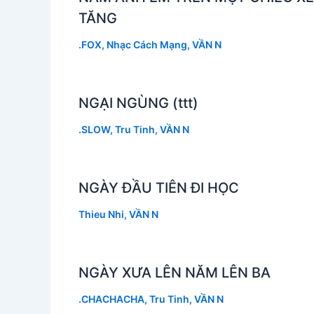
TĂNG
.FOX
,
Nhạc Cách Mạng
,
VẦN N
NGẠI NGÙNG (ttt)
.SLOW
,
Tru Tinh
,
VẦN N
NGÀY ĐẦU TIÊN ĐI HỌC
Thieu Nhi
,
VẦN N
NGÀY XƯA LÊN NĂM LÊN BA
.CHACHACHA
,
Tru Tinh
,
VẦN N