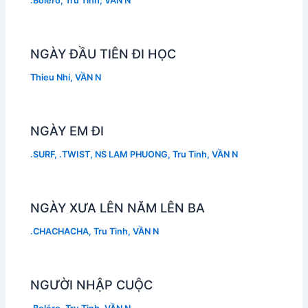
.Boléro
,
Tru Tinh
,
VẦN N
NGÀY ĐẦU TIÊN ĐI HỌC
Thieu Nhi
,
VẦN N
NGÀY EM ĐI
.SURF
,
.TWIST
,
NS LAM PHUONG
,
Tru Tinh
,
VẦN N
NGÀY XƯA LÊN NĂM LÊN BA
.CHACHACHA
,
Tru Tinh
,
VẦN N
NGƯỜI NHẬP CUỘC