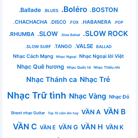
.Boléro
.BOSTON
.Ballade
.BLUES
.CHACHACHA
.HABANERA
.DISCO
.FOX
.POP
.SLOW ROCK
.SLOW
.RHUMBA
.Slow Ballad
.VALSE
.TANGO
.SLOW SURF
BALLAD
Nhạc Cách Mạng
Nhạc Ngoại lời Việt
Nhạc Ngoại
Nhạc Quê hương
Nhạc Quốc tế
Nhạc Thiếu nhi
Nhạc Thánh ca
Nhạc Trẻ
Nhạc Trữ tình
Nhạc Vàng
Nhạc Đỏ
VẦN B
VẦN A
Sheet nhạc Guitar
Top 10 cảm âm hay
VẦN C
VẦN H
VẦN G
VẦN K
VẦN E