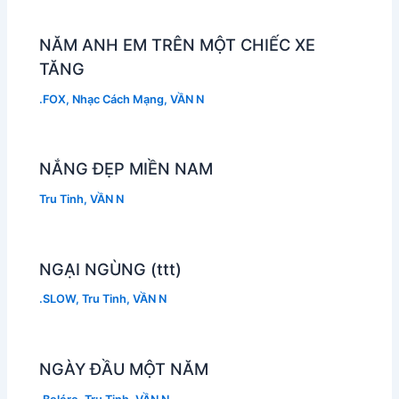
NĂM ANH EM TRÊN MỘT CHIẾC XE
TĂNG
.FOX
,
Nhạc Cách Mạng
,
VẦN N
NẮNG ĐẸP MIỀN NAM
Tru Tinh
,
VẦN N
NGẠI NGÙNG (ttt)
.SLOW
,
Tru Tinh
,
VẦN N
NGÀY ĐẦU MỘT NĂM