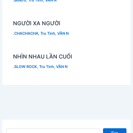
.Boléro
,
Tru Tinh
,
VẦN N
NGƯỜI XA NGƯỜI
.CHACHACHA
,
Tru Tinh
,
VẦN N
NHÌN NHAU LẦN CUỐI
.SLOW ROCK
,
Tru Tinh
,
VẦN N
Tìm kiếm