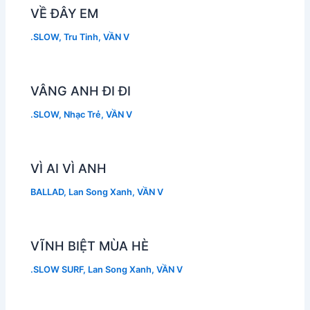
VỀ ĐÂY EM
.SLOW
,
Tru Tinh
,
VẦN V
VÂNG ANH ĐI ĐI
.SLOW
,
Nhạc Trẻ
,
VẦN V
VÌ AI VÌ ANH
BALLAD
,
Lan Song Xanh
,
VẦN V
VĨNH BIỆT MÙA HÈ
.SLOW SURF
,
Lan Song Xanh
,
VẦN V