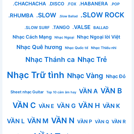
.CHACHACHA
.HABANERA
.DISCO
.FOX
.POP
.SLOW ROCK
.SLOW
.RHUMBA
.Slow Ballad
.VALSE
.TANGO
.SLOW SURF
BALLAD
Nhạc Cách Mạng
Nhạc Ngoại lời Việt
Nhạc Ngoại
Nhạc Quê hương
Nhạc Quốc tế
Nhạc Thiếu nhi
Nhạc Thánh ca
Nhạc Trẻ
Nhạc Trữ tình
Nhạc Vàng
Nhạc Đỏ
VẦN B
VẦN A
Sheet nhạc Guitar
Top 10 cảm âm hay
VẦN C
VẦN H
VẦN G
VẦN K
VẦN E
VẦN N
VẦN M
VẦN L
VẦN P
VẦN R
VẦN Q