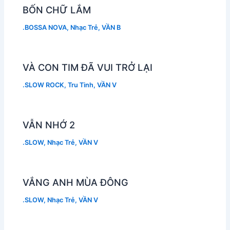
BỐN CHỮ LẮM
.BOSSA NOVA
,
Nhạc Trẻ
,
VẦN B
VÀ CON TIM ĐÃ VUI TRỞ LẠI
.SLOW ROCK
,
Tru Tinh
,
VẦN V
VẪN NHỚ 2
.SLOW
,
Nhạc Trẻ
,
VẦN V
VẮNG ANH MÙA ĐÔNG
.SLOW
,
Nhạc Trẻ
,
VẦN V