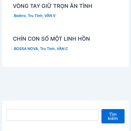
VÒNG TAY GIỮ TRỌN ÂN TÌNH
.Boléro
,
Tru Tinh
,
VẦN V
CHÍN CON SỐ MỘT LINH HỒN
.BOSSA NOVA
,
Tru Tinh
,
VẦN C
Tìm kiếm
Tìm
kiếm