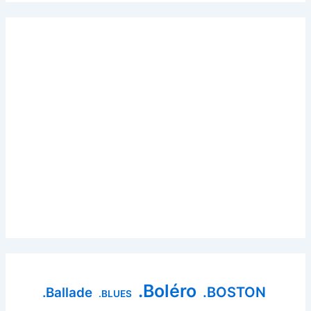
.Boléro
.BOSTON
.Ballade
.BLUES