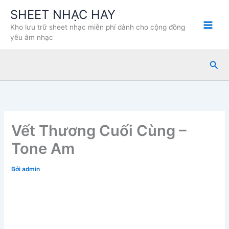
Nhảy
SHEET NHẠC HAY
tới
Kho lưu trữ sheet nhạc miễn phí dành cho cộng đồng
nội
yêu âm nhạc
dung
Tìm
kiế
Vết Thương Cuối Cùng –
Tone Am
Bởi
admin