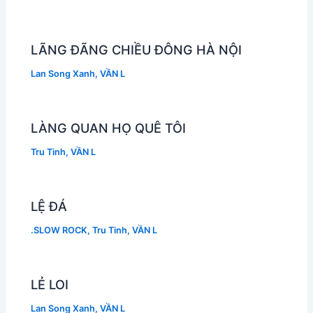
LÃNG ĐÃNG CHIỀU ĐÔNG HÀ NỘI
Lan Song Xanh
,
VẦN L
LÀNG QUAN HỌ QUÊ TÔI
Tru Tinh
,
VẦN L
LỆ ĐÁ
.SLOW ROCK
,
Tru Tinh
,
VẦN L
LẺ LOI
Lan Song Xanh
,
VẦN L