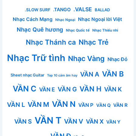
.VALSE
.TANGO
.SLOW SURF
BALLAD
Nhạc Cách Mạng
Nhạc Ngoại lời Việt
Nhạc Ngoại
Nhạc Quê hương
Nhạc Quốc tế
Nhạc Thiếu nhi
Nhạc Thánh ca
Nhạc Trẻ
Nhạc Trữ tình
Nhạc Vàng
Nhạc Đỏ
VẦN B
VẦN A
Sheet nhạc Guitar
Top 10 cảm âm hay
VẦN C
VẦN H
VẦN G
VẦN K
VẦN E
VẦN N
VẦN M
VẦN L
VẦN P
VẦN R
VẦN Q
VẦN T
VẦN V
VẦN S
VẦN X
VẦN Y
VẦN Đ