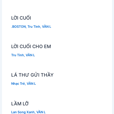
LỜI CUỐI
.BOSTON
,
Tru Tinh
,
VẦN L
LỜI CUỐI CHO EM
Tru Tinh
,
VẦN L
LÁ THƯ GỬI THẦY
Nhạc Trẻ
,
VẦN L
LẦM LỠ
Lan Song Xanh
,
VẦN L