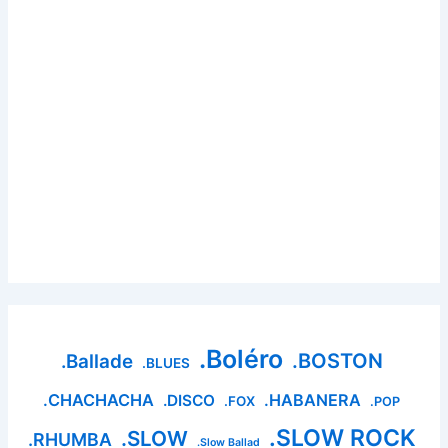
.Boléro
.BOSTON
.Ballade
.BLUES
.CHACHACHA
.HABANERA
.DISCO
.FOX
.POP
.SLOW ROCK
.SLOW
.RHUMBA
.Slow Ballad