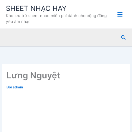
Nhảy
SHEET NHẠC HAY
tới
Kho lưu trữ sheet nhạc miễn phí dành cho cộng đồng
nội
yêu âm nhạc
dung
Tìm
kiế
Lưng Nguyệt
Bởi
admin