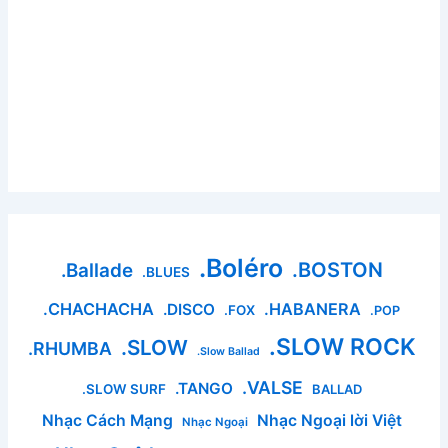
.Boléro
.BOSTON
.Ballade
.BLUES
.CHACHACHA
.HABANERA
.DISCO
.FOX
.POP
.SLOW ROCK
.SLOW
.RHUMBA
.Slow Ballad
.VALSE
.TANGO
.SLOW SURF
BALLAD
Nhạc Cách Mạng
Nhạc Ngoại lời Việt
Nhạc Ngoại