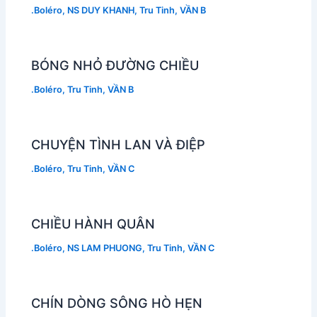
.Boléro
,
NS DUY KHANH
,
Tru Tinh
,
VẦN B
BÓNG NHỎ ĐƯỜNG CHIỀU
.Boléro
,
Tru Tinh
,
VẦN B
CHUYỆN TÌNH LAN VÀ ĐIỆP
.Boléro
,
Tru Tinh
,
VẦN C
CHIỀU HÀNH QUÂN
.Boléro
,
NS LAM PHUONG
,
Tru Tinh
,
VẦN C
CHÍN DÒNG SÔNG HÒ HẸN