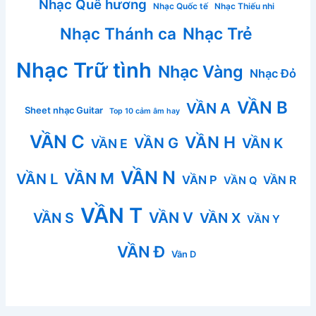
Nhạc Quê hương
Nhạc Quốc tế
Nhạc Thiếu nhi
Nhạc Thánh ca
Nhạc Trẻ
Nhạc Trữ tình
Nhạc Vàng
Nhạc Đỏ
VẦN B
VẦN A
Sheet nhạc Guitar
Top 10 cảm âm hay
VẦN C
VẦN H
VẦN G
VẦN K
VẦN E
VẦN N
VẦN M
VẦN L
VẦN P
VẦN R
VẦN Q
VẦN T
VẦN V
VẦN S
VẦN X
VẦN Y
VẦN Đ
Vần D