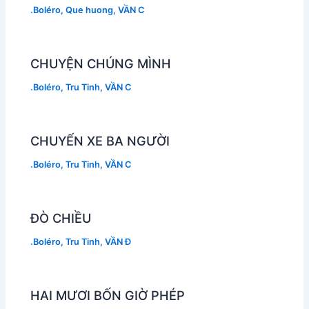
.Boléro
,
Que huong
,
VẦN C
CHUYỆN CHÚNG MÌNH
.Boléro
,
Tru Tinh
,
VẦN C
CHUYẾN XE BA NGƯỜI
.Boléro
,
Tru Tinh
,
VẦN C
ĐÒ CHIỀU
.Boléro
,
Tru Tinh
,
VẦN Đ
HAI MƯƠI BỐN GIỜ PHÉP