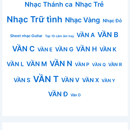
Nhạc Thánh ca
Nhạc Trẻ
Nhạc Trữ tình
Nhạc Vàng
Nhạc Đỏ
VẦN B
VẦN A
Sheet nhạc Guitar
Top 10 cảm âm hay
VẦN C
VẦN H
VẦN G
VẦN K
VẦN E
VẦN N
VẦN M
VẦN L
VẦN P
VẦN R
VẦN Q
VẦN T
VẦN V
VẦN S
VẦN X
VẦN Y
VẦN Đ
Vần D