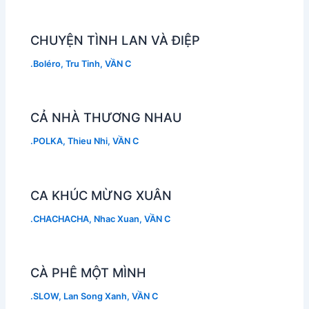
CHUYỆN TÌNH LAN VÀ ĐIỆP
.Boléro
,
Tru Tinh
,
VẦN C
CẢ NHÀ THƯƠNG NHAU
.POLKA
,
Thieu Nhi
,
VẦN C
CA KHÚC MỪNG XUÂN
.CHACHACHA
,
Nhac Xuan
,
VẦN C
CÀ PHÊ MỘT MÌNH
.SLOW
,
Lan Song Xanh
,
VẦN C