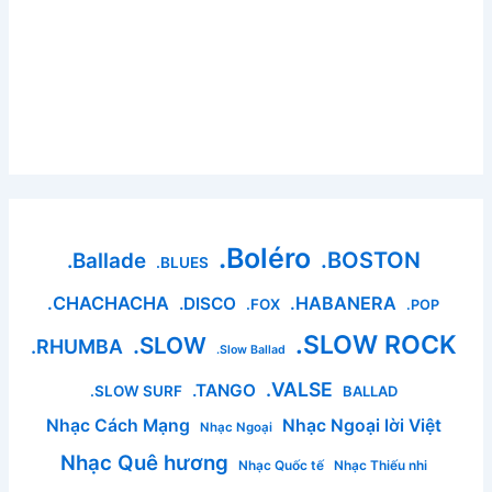
.Boléro
.BOSTON
.Ballade
.BLUES
.CHACHACHA
.HABANERA
.DISCO
.FOX
.POP
.SLOW ROCK
.SLOW
.RHUMBA
.Slow Ballad
.VALSE
.TANGO
.SLOW SURF
BALLAD
Nhạc Cách Mạng
Nhạc Ngoại lời Việt
Nhạc Ngoại
Nhạc Quê hương
Nhạc Quốc tế
Nhạc Thiếu nhi