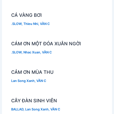
CÁ VÀNG BƠI
.SLOW
,
Thieu Nhi
,
VẦN C
CÁM ƠN MỘT ĐÓA XUÂN NGỜI
.SLOW
,
Nhac Xuan
,
VẦN C
CẢM ƠN MÙA THU
Lan Song Xanh
,
VẦN C
CÂY ĐÀN SINH VIÊN
BALLAD
,
Lan Song Xanh
,
VẦN C