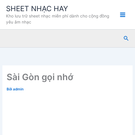
Nhảy
SHEET NHẠC HAY
tới
Kho lưu trữ sheet nhạc miễn phí dành cho cộng đồng
nội
yêu âm nhạc
dung
Tìm
kiế
Sài Gòn gọi nhớ
Bởi
admin