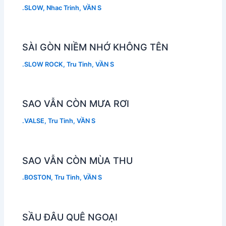
.SLOW
,
Nhac Trinh
,
VẦN S
SÀI GÒN NIỀM NHỚ KHÔNG TÊN
.SLOW ROCK
,
Tru Tinh
,
VẦN S
SAO VẪN CÒN MƯA RƠI
.VALSE
,
Tru Tinh
,
VẦN S
SAO VẪN CÒN MÙA THU
.BOSTON
,
Tru Tinh
,
VẦN S
SẦU ĐÂU QUÊ NGOẠI