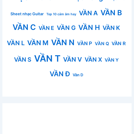
VẦN B
VẦN A
Sheet nhạc Guitar
Top 10 cảm âm hay
VẦN C
VẦN H
VẦN G
VẦN K
VẦN E
VẦN N
VẦN M
VẦN L
VẦN P
VẦN R
VẦN Q
VẦN T
VẦN V
VẦN S
VẦN X
VẦN Y
VẦN Đ
Vần D