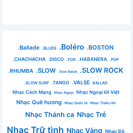
.Boléro
.BOSTON
.Ballade
.BLUES
.CHACHACHA
.HABANERA
.DISCO
.FOX
.POP
.SLOW ROCK
.SLOW
.RHUMBA
.Slow Ballad
.VALSE
.TANGO
.SLOW SURF
BALLAD
Nhạc Cách Mạng
Nhạc Ngoại lời Việt
Nhạc Ngoại
Nhạc Quê hương
Nhạc Quốc tế
Nhạc Thiếu nhi
Nhạc Thánh ca
Nhạc Trẻ
Nhạc Trữ tình
Nhạc Vàng
Nhạc Đỏ