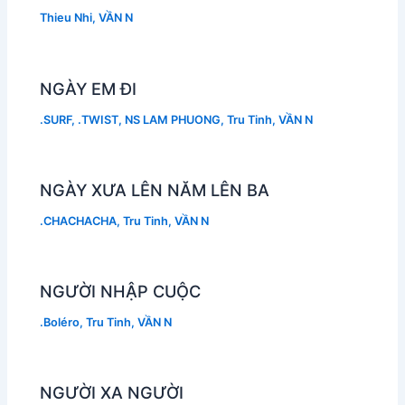
Thieu Nhi
,
VẦN N
NGÀY EM ĐI
.SURF
,
.TWIST
,
NS LAM PHUONG
,
Tru Tinh
,
VẦN N
NGÀY XƯA LÊN NĂM LÊN BA
.CHACHACHA
,
Tru Tinh
,
VẦN N
NGƯỜI NHẬP CUỘC
.Boléro
,
Tru Tinh
,
VẦN N
NGƯỜI XA NGƯỜI