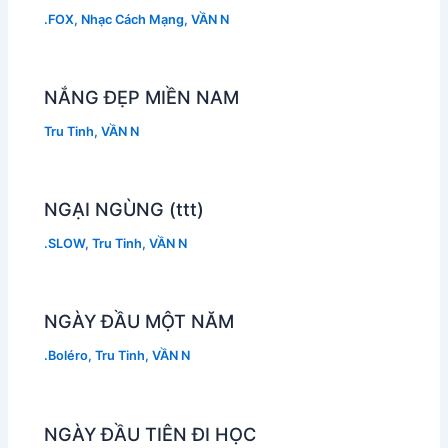
.FOX
,
Nhạc Cách Mạng
,
VẦN N
NẮNG ĐẸP MIỀN NAM
Tru Tinh
,
VẦN N
NGẠI NGÙNG (ttt)
.SLOW
,
Tru Tinh
,
VẦN N
NGÀY ĐẦU MỘT NĂM
.Boléro
,
Tru Tinh
,
VẦN N
NGÀY ĐẦU TIÊN ĐI HỌC