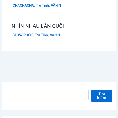
.CHACHACHA
,
Tru Tinh
,
VẦN N
NHÌN NHAU LẦN CUỐI
.SLOW ROCK
,
Tru Tinh
,
VẦN N
Tìm kiếm
Tìm
kiếm