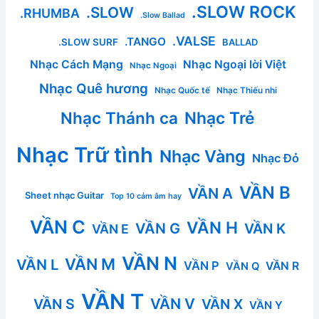
.SLOW ROCK
.SLOW
.RHUMBA
.Slow Ballad
.VALSE
.TANGO
.SLOW SURF
BALLAD
Nhạc Cách Mạng
Nhạc Ngoại lời Việt
Nhạc Ngoại
Nhạc Quê hương
Nhạc Quốc tế
Nhạc Thiếu nhi
Nhạc Thánh ca
Nhạc Trẻ
Nhạc Trữ tình
Nhạc Vàng
Nhạc Đỏ
VẦN B
VẦN A
Sheet nhạc Guitar
Top 10 cảm âm hay
VẦN C
VẦN H
VẦN G
VẦN K
VẦN E
VẦN N
VẦN M
VẦN L
VẦN P
VẦN R
VẦN Q
VẦN T
VẦN V
VẦN S
VẦN X
VẦN Y