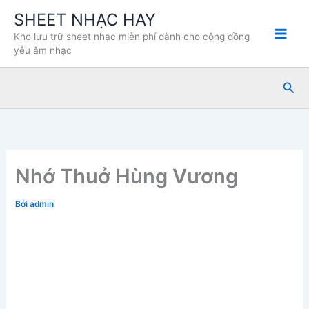
Nhảy
SHEET NHẠC HAY
tới
Kho lưu trữ sheet nhạc miễn phí dành cho cộng đồng
nội
yêu âm nhạc
dung
Tìm
kiế
Nhớ Thuở Hùng Vương
Bởi
admin