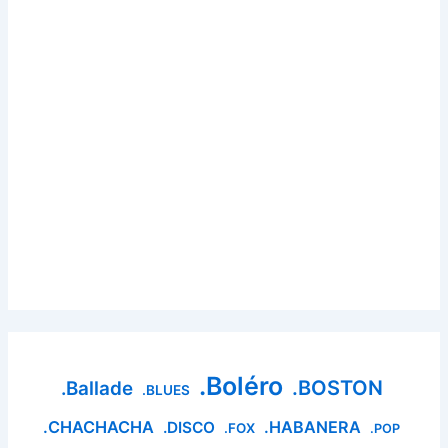
.Boléro
.BOSTON
.Ballade
.BLUES
.CHACHACHA
.HABANERA
.DISCO
.FOX
.POP