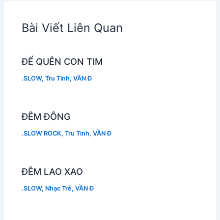
Bài Viết Liên Quan
ĐỂ QUÊN CON TIM
.SLOW
,
Tru Tinh
,
VẦN Đ
ĐÊM ĐÔNG
.SLOW ROCK
,
Tru Tinh
,
VẦN Đ
ĐÊM LAO XAO
.SLOW
,
Nhạc Trẻ
,
VẦN Đ