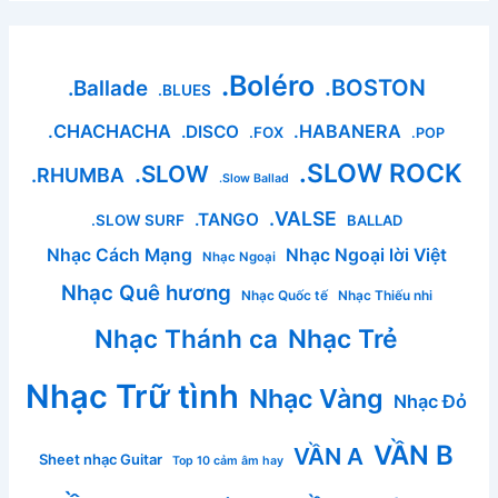
.Boléro
.BOSTON
.Ballade
.BLUES
.CHACHACHA
.HABANERA
.DISCO
.FOX
.POP
.SLOW ROCK
.SLOW
.RHUMBA
.Slow Ballad
.VALSE
.TANGO
.SLOW SURF
BALLAD
Nhạc Cách Mạng
Nhạc Ngoại lời Việt
Nhạc Ngoại
Nhạc Quê hương
Nhạc Quốc tế
Nhạc Thiếu nhi
Nhạc Thánh ca
Nhạc Trẻ
Nhạc Trữ tình
Nhạc Vàng
Nhạc Đỏ
VẦN B
VẦN A
Sheet nhạc Guitar
Top 10 cảm âm hay