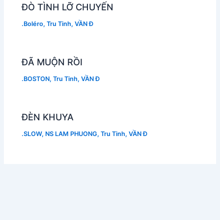
ĐÒ TÌNH LỠ CHUYẾN
.Boléro
,
Tru Tinh
,
VẦN Đ
ĐÃ MUỘN RỒI
.BOSTON
,
Tru Tinh
,
VẦN Đ
ĐÈN KHUYA
.SLOW
,
NS LAM PHUONG
,
Tru Tinh
,
VẦN Đ