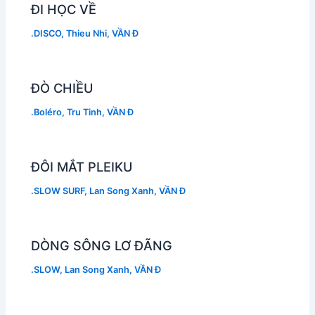
ĐI HỌC VỀ
.DISCO
,
Thieu Nhi
,
VẦN Đ
ĐÒ CHIỀU
.Boléro
,
Tru Tinh
,
VẦN Đ
ĐÔI MẮT PLEIKU
.SLOW SURF
,
Lan Song Xanh
,
VẦN Đ
DÒNG SÔNG LƠ ĐÃNG
.SLOW
,
Lan Song Xanh
,
VẦN Đ