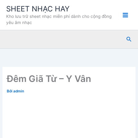
Nhảy
SHEET NHẠC HAY
tới
Kho lưu trữ sheet nhạc miễn phí dành cho cộng đồng
nội
yêu âm nhạc
dung
Tìm
kiế
Đêm Giã Từ – Y Vân
Bởi
admin