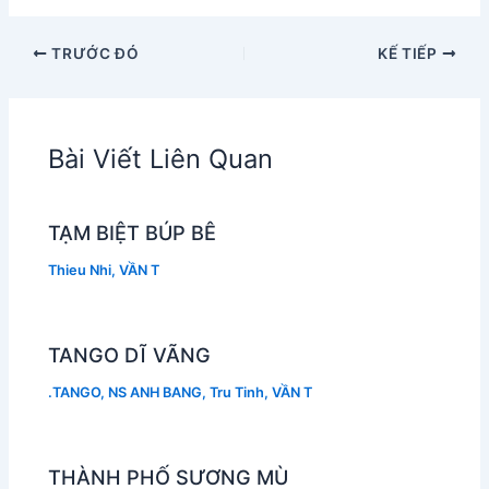
TRƯỚC ĐÓ
KẾ TIẾP
Bài Viết Liên Quan
TẠM BIỆT BÚP BÊ
Thieu Nhi
,
VẦN T
TANGO DĨ VÃNG
.TANGO
,
NS ANH BANG
,
Tru Tinh
,
VẦN T
THÀNH PHỐ SƯƠNG MÙ