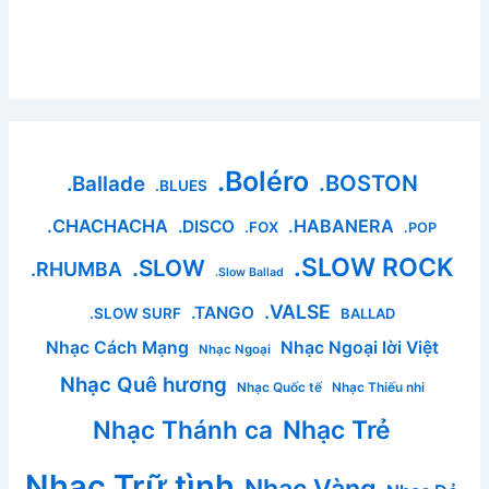
.Boléro
.BOSTON
.Ballade
.BLUES
.CHACHACHA
.HABANERA
.DISCO
.FOX
.POP
.SLOW ROCK
.SLOW
.RHUMBA
.Slow Ballad
.VALSE
.TANGO
.SLOW SURF
BALLAD
Nhạc Cách Mạng
Nhạc Ngoại lời Việt
Nhạc Ngoại
Nhạc Quê hương
Nhạc Quốc tế
Nhạc Thiếu nhi
Nhạc Thánh ca
Nhạc Trẻ
Nhạc Trữ tình
Nhạc Vàng