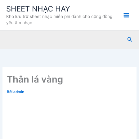
Nhảy
SHEET NHẠC HAY
tới
Kho lưu trữ sheet nhạc miễn phí dành cho cộng đồng
nội
yêu âm nhạc
dung
Tìm
kiế
Thân lá vàng
Bởi
admin