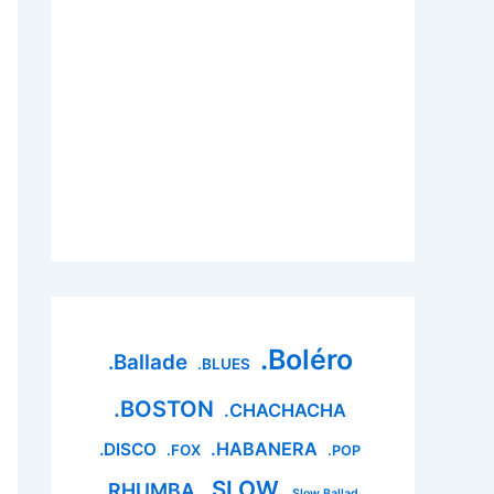
.Boléro
.Ballade
.BLUES
.BOSTON
.CHACHACHA
.HABANERA
.DISCO
.FOX
.POP
.SLOW
.RHUMBA
.Slow Ballad