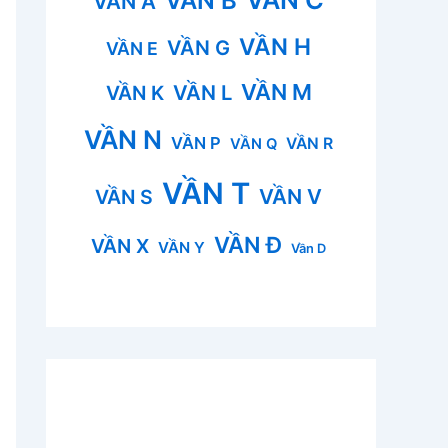
VẦN B
VẦN A
VẦN H
VẦN G
VẦN E
VẦN M
VẦN L
VẦN K
VẦN N
VẦN P
VẦN R
VẦN Q
VẦN T
VẦN V
VẦN S
VẦN Đ
VẦN X
VẦN Y
Vần D