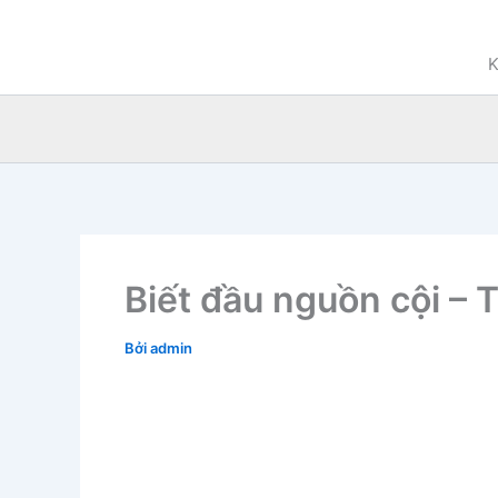
Nhảy
tới
K
nội
dung
Biết đầu nguồn cội – 
Bởi
admin