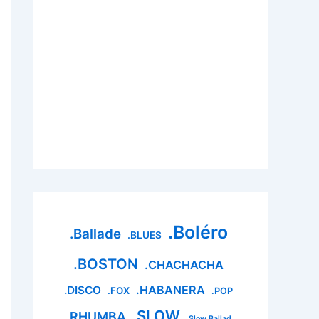
.Boléro
.Ballade
.BLUES
.BOSTON
.CHACHACHA
.HABANERA
.DISCO
.FOX
.POP
.SLOW
.RHUMBA
.Slow Ballad