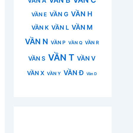
VẦN B
VẦN A
VẦN H
VẦN G
VẦN E
VẦN M
VẦN L
VẦN K
VẦN N
VẦN P
VẦN R
VẦN Q
VẦN T
VẦN V
VẦN S
VẦN Đ
VẦN X
VẦN Y
Vần D