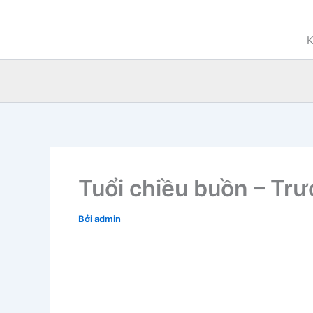
Nhảy
tới
K
nội
dung
Tuổi chiều buồn – Tr
Bởi
admin