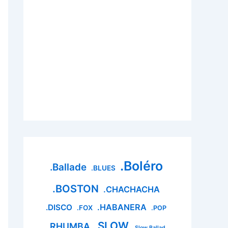
.Boléro
.Ballade
.BLUES
.BOSTON
.CHACHACHA
.HABANERA
.DISCO
.FOX
.POP
.SLOW
.RHUMBA
.Slow Ballad