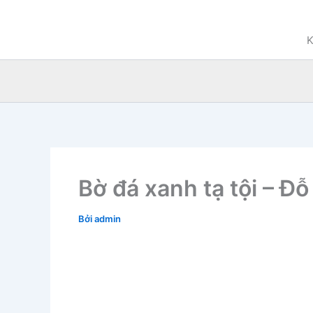
Nhảy
tới
K
nội
dung
Bờ đá xanh tạ tội – Đ
Bởi
admin