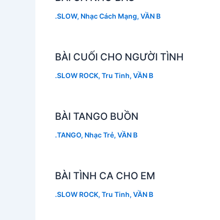
.SLOW
,
Nhạc Cách Mạng
,
VẦN B
BÀI CUỐI CHO NGƯỜI TÌNH
.SLOW ROCK
,
Tru Tinh
,
VẦN B
BÀI TANGO BUỒN
.TANGO
,
Nhạc Trẻ
,
VẦN B
BÀI TÌNH CA CHO EM
.SLOW ROCK
,
Tru Tinh
,
VẦN B