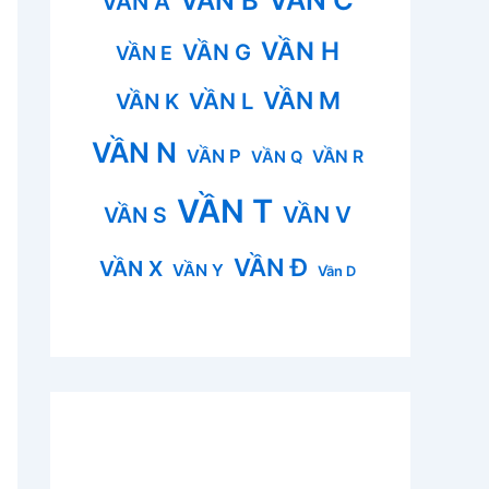
VẦN B
VẦN A
VẦN H
VẦN G
VẦN E
VẦN M
VẦN L
VẦN K
VẦN N
VẦN P
VẦN R
VẦN Q
VẦN T
VẦN V
VẦN S
VẦN Đ
VẦN X
VẦN Y
Vần D